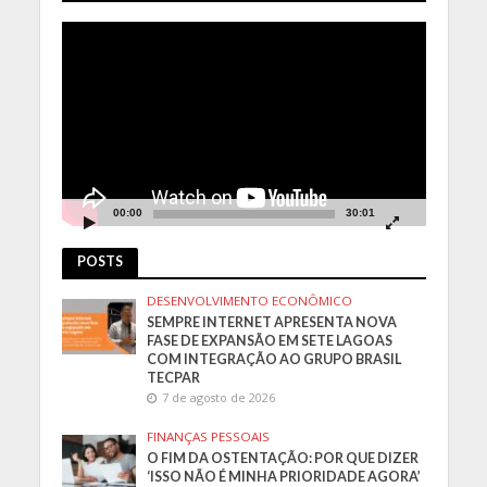
Tocador
de
vídeo
00:00
30:01
POSTS
DESENVOLVIMENTO ECONÔMICO
SEMPRE INTERNET APRESENTA NOVA
FASE DE EXPANSÃO EM SETE LAGOAS
COM INTEGRAÇÃO AO GRUPO BRASIL
TECPAR
7 de agosto de 2026
FINANÇAS PESSOAIS
O FIM DA OSTENTAÇÃO: POR QUE DIZER
‘ISSO NÃO É MINHA PRIORIDADE AGORA’