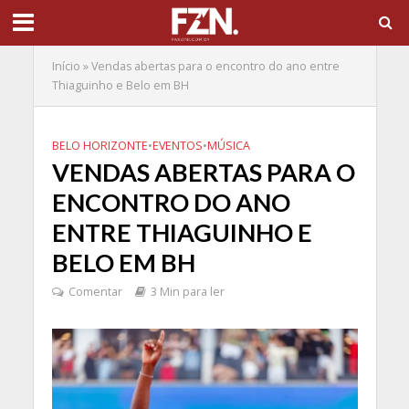
Início
»
Vendas abertas para o encontro do ano entre
Thiaguinho e Belo em BH
BELO HORIZONTE
•
EVENTOS
•
MÚSICA
VENDAS ABERTAS PARA O
ENCONTRO DO ANO
ENTRE THIAGUINHO E
BELO EM BH
Comentar
3 Min para ler