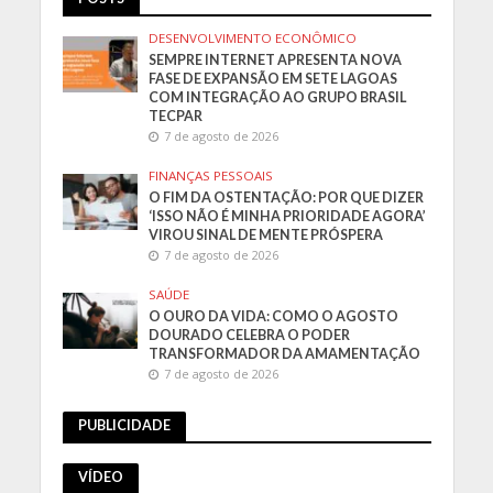
DESENVOLVIMENTO ECONÔMICO
SEMPRE INTERNET APRESENTA NOVA
FASE DE EXPANSÃO EM SETE LAGOAS
COM INTEGRAÇÃO AO GRUPO BRASIL
TECPAR
7 de agosto de 2026
FINANÇAS PESSOAIS
O FIM DA OSTENTAÇÃO: POR QUE DIZER
‘ISSO NÃO É MINHA PRIORIDADE AGORA’
VIROU SINAL DE MENTE PRÓSPERA
7 de agosto de 2026
SAÚDE
O OURO DA VIDA: COMO O AGOSTO
DOURADO CELEBRA O PODER
TRANSFORMADOR DA AMAMENTAÇÃO
7 de agosto de 2026
PUBLICIDADE
VÍDEO