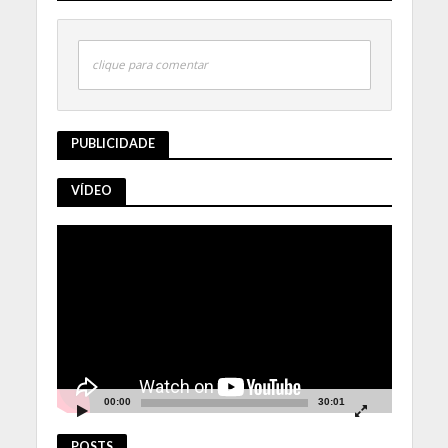
clique para comentar
PUBLICIDADE
VÍDEO
Tocador
de
vídeo
00:00
30:01
POSTS