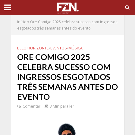
Início
»
Ore Comigo 2025 celebra sucesso com ingressos
esgotados três semanas antes do evento
BELO HORIZONTE
•
EVENTOS
•
MÚSICA
ORE COMIGO 2025
CELEBRA SUCESSO COM
INGRESSOS ESGOTADOS
TRÊS SEMANAS ANTES DO
EVENTO
Comentar
3 Min para ler