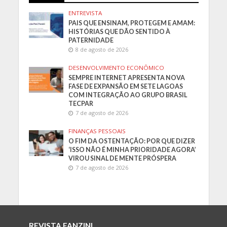
ENTREVISTA
PAIS QUE ENSINAM, PROTEGEM E AMAM:
HISTÓRIAS QUE DÃO SENTIDO À
PATERNIDADE
8 de agosto de 2026
DESENVOLVIMENTO ECONÔMICO
SEMPRE INTERNET APRESENTA NOVA
FASE DE EXPANSÃO EM SETE LAGOAS
COM INTEGRAÇÃO AO GRUPO BRASIL
TECPAR
7 de agosto de 2026
FINANÇAS PESSOAIS
O FIM DA OSTENTAÇÃO: POR QUE DIZER
‘ISSO NÃO É MINHA PRIORIDADE AGORA’
VIROU SINAL DE MENTE PRÓSPERA
7 de agosto de 2026
REVISTA FANZINI