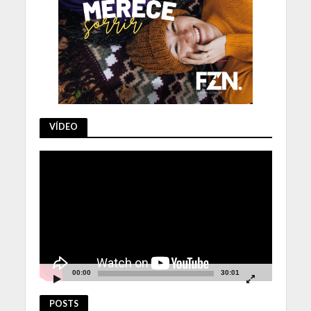
VÍDEO
Tocador
de
vídeo
00:00
30:01
POSTS