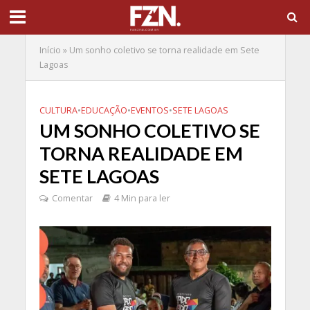
Início
»
Um sonho coletivo se torna realidade em Sete
Lagoas
CULTURA
•
EDUCAÇÃO
•
EVENTOS
•
SETE LAGOAS
UM SONHO COLETIVO SE
TORNA REALIDADE EM
SETE LAGOAS
Comentar
4 Min para ler