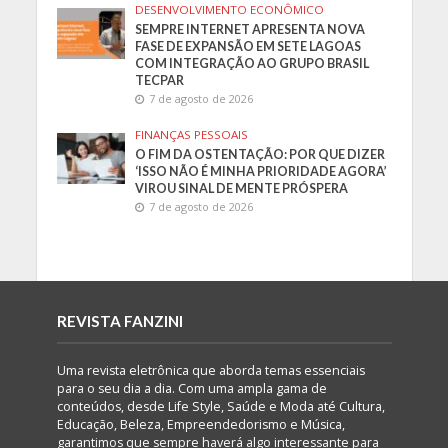
DESENVOLVIMENTO ECONÔMICO
SEMPRE INTERNET APRESENTA NOVA
FASE DE EXPANSÃO EM SETE LAGOAS
COM INTEGRAÇÃO AO GRUPO BRASIL
TECPAR
7 de agosto de 2026
FINANÇAS PESSOAIS
O FIM DA OSTENTAÇÃO: POR QUE DIZER
‘ISSO NÃO É MINHA PRIORIDADE AGORA’
VIROU SINAL DE MENTE PRÓSPERA
7 de agosto de 2026
REVISTA FANZINI
Uma revista eletrônica que aborda temas essenciais
para o seu dia a dia. Com uma ampla gama de
conteúdos, desde Life Style, Saúde e Moda até Cultura,
Educação, Beleza, Empreendedorismo e Música,
garantimos que sempre haverá algo interessante para