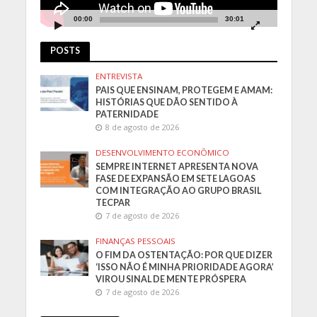
00:00
30:01
POSTS
ENTREVISTA
PAIS QUE ENSINAM, PROTEGEM E AMAM:
HISTÓRIAS QUE DÃO SENTIDO À
PATERNIDADE
8 de agosto de 2026
DESENVOLVIMENTO ECONÔMICO
SEMPRE INTERNET APRESENTA NOVA
FASE DE EXPANSÃO EM SETE LAGOAS
COM INTEGRAÇÃO AO GRUPO BRASIL
TECPAR
7 de agosto de 2026
FINANÇAS PESSOAIS
O FIM DA OSTENTAÇÃO: POR QUE DIZER
‘ISSO NÃO É MINHA PRIORIDADE AGORA’
VIROU SINAL DE MENTE PRÓSPERA
7 de agosto de 2026