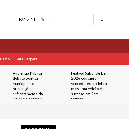
FANZINI
rismo
Sete Lagoas
Audiência Pública
Festival Sabor de Bar
debate política
2026 consagra
municipal de
vencedores e celebra
prevenção e
mais uma edição de
enfrentamento da
sucesso em Sete
violência contra a
Lagoas
mulher
PUBLICIDADE