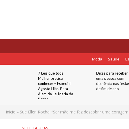
Moda
Saúde
Es
uva
7 Leis que toda
Dicas para receber
Cristais
Mulher precisa
uma pessoa com
nutenção
conhecer – Especial
demência nas festa
Agosto Lilás: Para
de fim de ano
Além da Lei Maria da
Penha
Início
»
Sue Ellen Rocha: “Ser mãe me fez descobrir uma coragem 
SETE LAGOAS