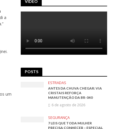
VÍDEO
a
di a
.”
nei.
POSTS
ESTRADAS
ANTES DA CHUVA CHEGAR: VIA
CRISTAIS REFORÇA
mos um
MANUTENÇÃO DA BR-040
6 de agosto de 2026
SEGURANÇA
7 LEIS QUE TODA MULHER
PRECISA CONHECER – ESPECIAL