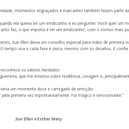
rnidade, momentos engraçados e marcantes também fazem parte d
ando ela queria ter um irmãozinho e eu perguntei: ‘Você quer um 
Tanto faz, o que importa é ter um irmãozinho’, com o sorriso mais p
ento, Sue Ellen deixa um conselho especial para mães de primeira v
 O tempo voa e cada fase é única, mesmo com os desafios. E confie
a reconhece os valores herdados:
uerreira, que me ensinou sobre resiliência, coragem e, principalmen
eviveria um momento doce e carregado de emoção:
o’ pela primeira vez espontaneamente. Foi mágico e emocionante.”
Sue Ellen e
Esther Mary