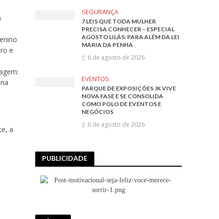
SEGURANÇA
a
7 LEIS QUE TODA MULHER
PRECISA CONHECER – ESPECIAL
AGOSTO LILÁS: PARA ALÉM DA LEI
menino
MARIA DA PENHA
uro e
6 de agosto de 2026
iagem:
EVENTOS
 na
PARQUE DE EXPOSIÇÕES JK VIVE
NOVA FASE E SE CONSOLIDA
COMO POLO DE EVENTOS E
NEGÓCIOS
6 de agosto de 2026
te, a
PUBLICIDADE