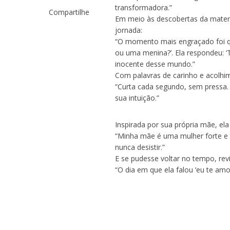
transformadora.”
Compartilhe
Em meio às descobertas da mate
jornada:
“O momento mais engraçado foi qu
ou uma menina?’. Ela respondeu: ‘
inocente desse mundo.”
Com palavras de carinho e acolhim
“Curta cada segundo, sem pressa.
sua intuição.”
Inspirada por sua própria mãe, el
“Minha mãe é uma mulher forte e g
nunca desistir.”
E se pudesse voltar no tempo, r
“O dia em que ela falou ‘eu te am