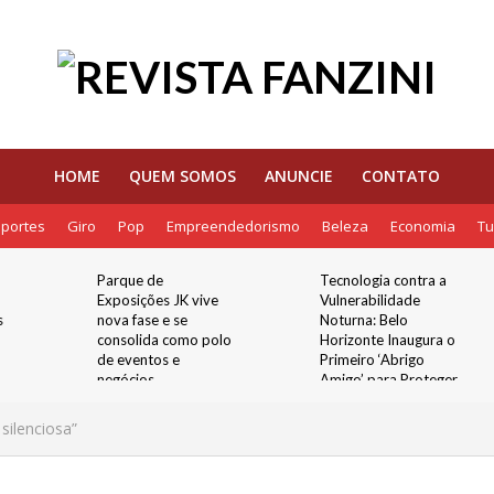
HOME
QUEM SOMOS
ANUNCIE
CONTATO
portes
Giro
Pop
Empreendedorismo
Beleza
Economia
Tu
Parque de
Tecnologia contra a
Exposições JK vive
Vulnerabilidade
s
nova fase e se
Noturna: Belo
consolida como polo
Horizonte Inaugura o
de eventos e
Primeiro ‘Abrigo
negócios
Amigo’ para Proteger
Mulheres nos Pontos
de Ônibus
silenciosa”