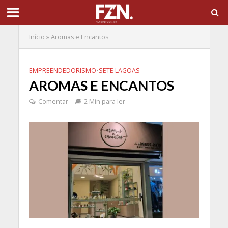
Início
»
Aromas e Encantos
EMPREENDEDORISMO
•
SETE LAGOAS
AROMAS E ENCANTOS
Comentar
2 Min para ler