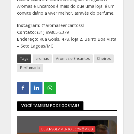
Aromas e Encantos é mais do que uma loja: é um
convite diário a viver melhor, através do perfume.
Instagram:
@aromaseencantossl
Contato:
(31) 99805-2379
Endereço:
Rua Goiás, 478, loja 2, Bairro Boa Vista
– Sete Lagoas/MG
Tags
aromas
Aromas e Encantos
Cheiros
Perfumaria
VOCÊ TAMBEM PODE GOSTAR !
DESENVOLVIMENTO ECONÔMICO