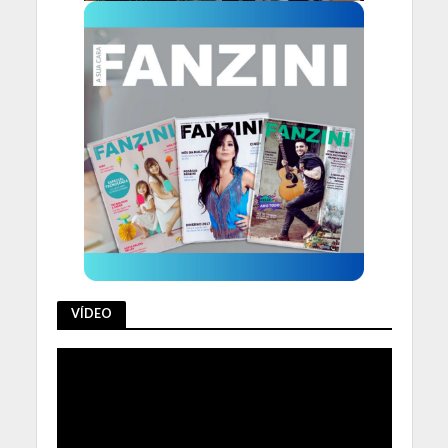
VÍDEO
Tocador
de
vídeo