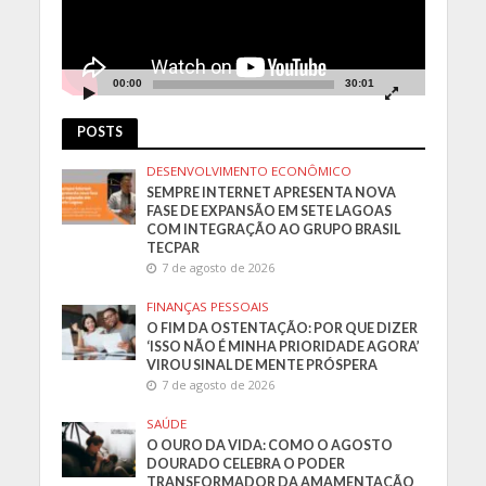
00:00
30:01
POSTS
DESENVOLVIMENTO ECONÔMICO
SEMPRE INTERNET APRESENTA NOVA
FASE DE EXPANSÃO EM SETE LAGOAS
COM INTEGRAÇÃO AO GRUPO BRASIL
TECPAR
7 de agosto de 2026
FINANÇAS PESSOAIS
O FIM DA OSTENTAÇÃO: POR QUE DIZER
‘ISSO NÃO É MINHA PRIORIDADE AGORA’
VIROU SINAL DE MENTE PRÓSPERA
7 de agosto de 2026
SAÚDE
O OURO DA VIDA: COMO O AGOSTO
DOURADO CELEBRA O PODER
TRANSFORMADOR DA AMAMENTAÇÃO