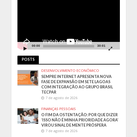
vídeo
00:00
30:01
POSTS
DESENVOLVIMENTO ECONÔMICO
SEMPRE INTERNET APRESENTA NOVA
FASE DE EXPANSÃO EM SETE LAGOAS
COM INTEGRAÇÃO AO GRUPO BRASIL
TECPAR
7 de agosto de 2026
FINANÇAS PESSOAIS
O FIM DA OSTENTAÇÃO: POR QUE DIZER
‘ISSO NÃO É MINHA PRIORIDADE AGORA’
VIROU SINAL DE MENTE PRÓSPERA
7 de agosto de 2026