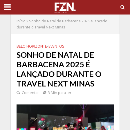
Início
»
Sonho de Natal de Barbacena 2025 é lançado
durante o Travel Next Minas
BELO HORIZONTE
•
EVENTOS
SONHO DE NATAL DE
BARBACENA 2025 É
LANÇADO DURANTE O
TRAVEL NEXT MINAS
Comentar
3 Min para ler