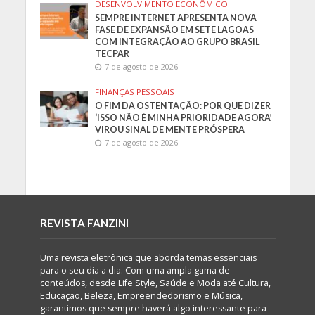
DESENVOLVIMENTO ECONÔMICO
SEMPRE INTERNET APRESENTA NOVA
FASE DE EXPANSÃO EM SETE LAGOAS
COM INTEGRAÇÃO AO GRUPO BRASIL
TECPAR
7 de agosto de 2026
FINANÇAS PESSOAIS
O FIM DA OSTENTAÇÃO: POR QUE DIZER
‘ISSO NÃO É MINHA PRIORIDADE AGORA’
VIROU SINAL DE MENTE PRÓSPERA
7 de agosto de 2026
REVISTA FANZINI
Uma revista eletrônica que aborda temas essenciais
para o seu dia a dia. Com uma ampla gama de
conteúdos, desde Life Style, Saúde e Moda até Cultura,
Educação, Beleza, Empreendedorismo e Música,
garantimos que sempre haverá algo interessante para