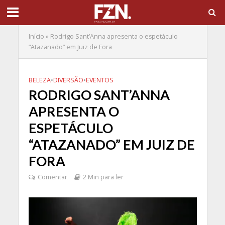
Início
»
Rodrigo Sant’Anna apresenta o espetáculo
“Atazanado” em Juiz de Fora
BELEZA
•
DIVERSÃO
•
EVENTOS
RODRIGO SANT’ANNA
APRESENTA O
ESPETÁCULO
“ATAZANADO” EM JUIZ DE
FORA
Comentar
2 Min para ler