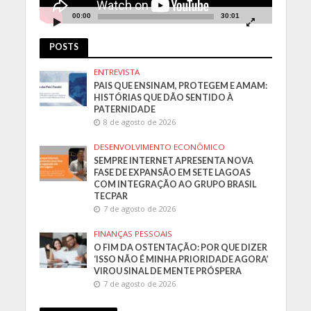
00:00
30:01
POSTS
ENTREVISTA
PAIS QUE ENSINAM, PROTEGEM E AMAM:
HISTÓRIAS QUE DÃO SENTIDO À
PATERNIDADE
8 de agosto de 2026
DESENVOLVIMENTO ECONÔMICO
SEMPRE INTERNET APRESENTA NOVA
FASE DE EXPANSÃO EM SETE LAGOAS
COM INTEGRAÇÃO AO GRUPO BRASIL
TECPAR
7 de agosto de 2026
FINANÇAS PESSOAIS
O FIM DA OSTENTAÇÃO: POR QUE DIZER
‘ISSO NÃO É MINHA PRIORIDADE AGORA’
VIROU SINAL DE MENTE PRÓSPERA
7 de agosto de 2026