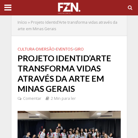
Início
»
Projeto Identid’Arte transforma vidas através da
arte em Minas Gerais
CULTURA
•
DIVERSÃO
•
EVENTOS
•
GIRO
PROJETO IDENTID’ARTE
TRANSFORMA VIDAS
ATRAVÉS DA ARTE EM
MINAS GERAIS
Comentar
2 Min para ler