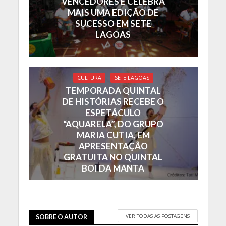
VENCEDORES E CELEBRA
MAIS UMA EDIÇÃO DE
SUCESSO EM SETE
LAGOAS
CULTURA
SETE LAGOAS
TEMPORADA QUINTAL
DE HISTÓRIAS RECEBE O
ESPETÁCULO
“AQUARELA”, DO GRUPO
MARIA CUTIA, EM
APRESENTAÇÃO
GRATUITA NO QUINTAL
BOI DA MANTA
VER TODAS AS POSTAGENS
SOBRE O AUTOR