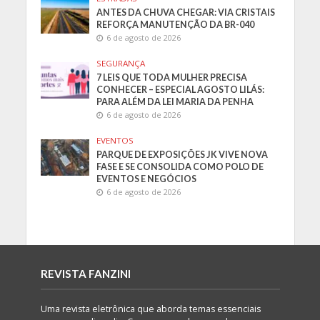
ANTES DA CHUVA CHEGAR: VIA CRISTAIS
REFORÇA MANUTENÇÃO DA BR-040
6 de agosto de 2026
SEGURANÇA
7 LEIS QUE TODA MULHER PRECISA
CONHECER – ESPECIAL AGOSTO LILÁS:
PARA ALÉM DA LEI MARIA DA PENHA
6 de agosto de 2026
EVENTOS
PARQUE DE EXPOSIÇÕES JK VIVE NOVA
FASE E SE CONSOLIDA COMO POLO DE
EVENTOS E NEGÓCIOS
6 de agosto de 2026
REVISTA FANZINI
Uma revista eletrônica que aborda temas essenciais