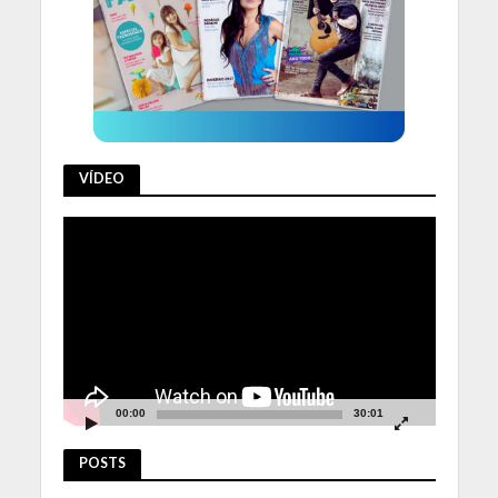
VÍDEO
Tocador
de
vídeo
00:00
30:01
POSTS