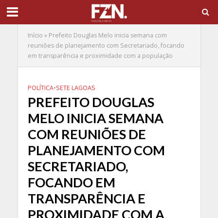
Início
»
Prefeito Douglas Melo inicia semana com
reuniões de planejamento com Secretariado, focando
em transparência e proximidade com a população
POLÍTICA
•
SETE LAGOAS
PREFEITO DOUGLAS
MELO INICIA SEMANA
COM REUNIÕES DE
PLANEJAMENTO COM
SECRETARIADO,
FOCANDO EM
TRANSPARÊNCIA E
PROXIMIDADE COM A