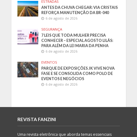
ESTRADAS
ANTES DA CHUVA CHEGAR: VIA CRISTAIS
REFORÇA MANUTENÇÃO DA BR-040
6 de agosto de 2026
SEGURANÇA
7 LEIS QUE TODA MULHER PRECISA
CONHECER – ESPECIAL AGOSTO LILÁS:
PARA ALÉM DA LEI MARIA DA PENHA
6 de agosto de 2026
EVENTOS
PARQUE DE EXPOSIÇÕES JK VIVE NOVA
FASE E SE CONSOLIDA COMO POLO DE
EVENTOS E NEGÓCIOS
6 de agosto de 2026
REVISTA FANZINI
Uma revista eletrônica que aborda temas essenciais