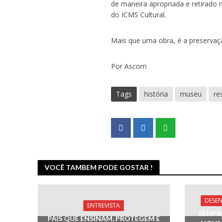
de maneira apropriada e retirado 
do ICMS Cultural.
Mais que uma obra, é a preservaç
Por Ascom
Tags
história
museu
re
VOCÊ TAMBEM PODE GOSTAR !
DESE
ENTREVISTA
SEMPR
PAIS QUE ENSINAM, PROTEGEM E