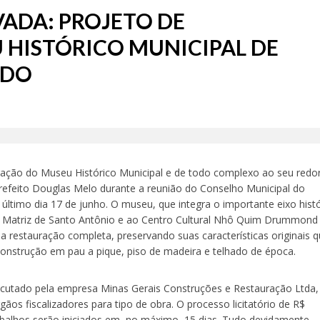
VADA: PROJETO DE
HISTÓRICO MUNICIPAL DE
ADO
ração do Museu Histórico Municipal e de todo complexo ao seu redo
 Prefeito Douglas Melo durante a reunião do Conselho Municipal do
último dia 17 de junho. O museu, que integra o importante eixo histó
eja Matriz de Santo Antônio e ao Centro Cultural Nhô Quim Drummond
 restauração completa, preservando suas características originais 
 construção em pau a pique, piso de madeira e telhado de época.
ecutado pela empresa Minas Gerais Construções e Restauração Ltda,
gãos fiscalizadores para tipo de obra. O processo licitatório de R$
rabalhos serão iniciados em, no máximo, 15 dias. Tudo devidamente