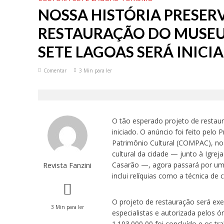
NOSSA HISTÓRIA PRESER
RESTAURAÇÃO DO MUSEU 
SETE LAGOAS SERÁ INICI
Comentar
3 Min para ler
O tão esperado projeto de restau
iniciado. O anúncio foi feito pelo
Patrimônio Cultural (COMPAC), no 
cultural da cidade — junto à Igr
Revista Fanzini
Casarão —, agora passará por uma
inclui relíquias como a técnica de
O projeto de restauração será ex
3 Min para ler
especialistas e autorizada pelos ór
1.103.000,00 foi concluído e os t