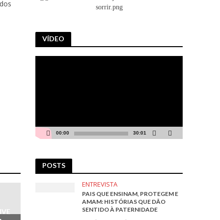
ndos
VÍDEO
Tocador
de
vídeo
00:00
30:01
POSTS
ENTREVISTA
PAIS QUE ENSINAM, PROTEGEM E
AMAM: HISTÓRIAS QUE DÃO
SENTIDO À PATERNIDADE
IVE