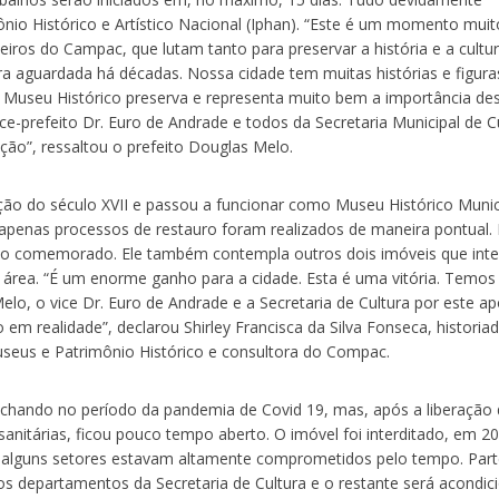
ônio Histórico e Artístico Nacional (Iphan). “Este é um momento muit
eiros do Campac, que lutam tanto para preservar a história e a cultu
a aguardada há décadas. Nossa cidade tem muitas histórias e figura
 Museu Histórico preserva e representa muito bem a importância de
e-prefeito Dr. Euro de Andrade e todos da Secretaria Municipal de C
ação”, ressaltou o prefeito Douglas Melo.
ção do século XVII e passou a funcionar como Museu Histórico Munic
apenas processos de restauro foram realizados de maneira pontual.
 tão comemorado. Ele também contempla outros dois imóveis que int
rea. “É um enorme ganho para a cidade. Esta é uma vitória. Temos
elo, o vice Dr. Euro de Andrade e a Secretaria de Cultura por este ap
m realidade”, declarou Shirley Francisca da Silva Fonseca, historia
seus e Patrimônio Histórico e consultora do Compac.
fechando no período da pandemia de Covid 19, mas, após a liberação
anitárias, ficou pouco tempo aberto. O imóvel foi interditado, em 2
e alguns setores estavam altamente comprometidos pelo tempo. Par
tros departamentos da Secretaria de Cultura e o restante será acondi