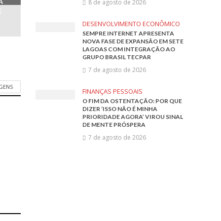
A
8 de agosto de 2026
E
DESENVOLVIMENTO ECONÔMICO
SEMPRE INTERNET APRESENTA
NOVA FASE DE EXPANSÃO EM SETE
LAGOAS COM INTEGRAÇÃO AO
GRUPO BRASIL TECPAR
7 de agosto de 2026
AGENS
FINANÇAS PESSOAIS
O FIM DA OSTENTAÇÃO: POR QUE
DIZER ‘ISSO NÃO É MINHA
PRIORIDADE AGORA’ VIROU SINAL
DE MENTE PRÓSPERA
7 de agosto de 2026