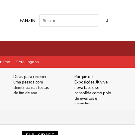
FANZINI
rismo
Sete Lagoas
Dicas para receber
Parque de
uma pessoa com
Exposições JK vive
demência nas festas
nova fase e se
de fim de ano
consolida como polo
de eventos e
negócios
PUBLICIDADE