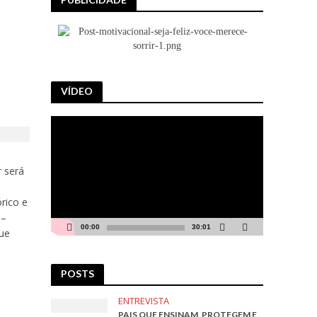
VÍDEO
Tocador
de
vídeo
r será
rico e
 –
00:00
30:01
que
POSTS
ENTREVISTA
PAIS QUE ENSINAM, PROTEGEM E