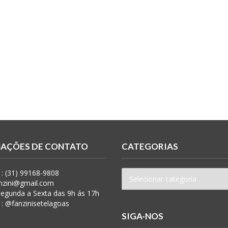
AÇÕES DE CONTATO
CATEGORIAS
: (31) 99168-9808
anzini@gmail.com
 Segunda a Sexta das 9h ás 17h
 : @fanzinisetelagoas
SIGA-NOS