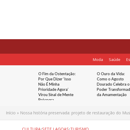
Moda
Saúde
Es
rnet
O Fim da Ostentação:
O Ouro da Vida:
ova fase
Por Que Dizer ‘Isso
Como o Agosto
o em Sete
Não É Minha
Dourado Celebra o
Prioridade Agora’
Poder Transforma
ao Grupo
Virou Sinal de Mente
da Amamentação
r
Próspera
Início
»
Nossa história preservada: projeto de restauração do Mus
CULTURA
•
SETE LAGOAS
•
TURISMO