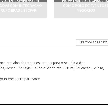
FASE DE EXPANSÃO EM
NOVA FASE E SE CONSOLID
AGOAS COM INTEGRAÇÃO
COMO POLO DE EVENTOS 
GRUPO BRASIL TECPAR
NEGÓCIOS
VER TODAS AS POST
ônica que aborda temas essenciais para o seu dia a dia.
 desde Life Style, Saúde e Moda até Cultura, Educação, Beleza,
o interessante para você!