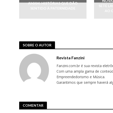
NOVA 
AMAM: HISTÓRIAS QUE DÃO
SETE L
SENTIDO À PATERNIDADE
AO 
SOBRE O AUTOR
Revista Fanzini
Fanzini.com.br é sua revista eletr
Com uma ampla gama de conteúdos,
Empreendedorismo e Música.
Garantimos que sempre haverá alg
COMENTAR