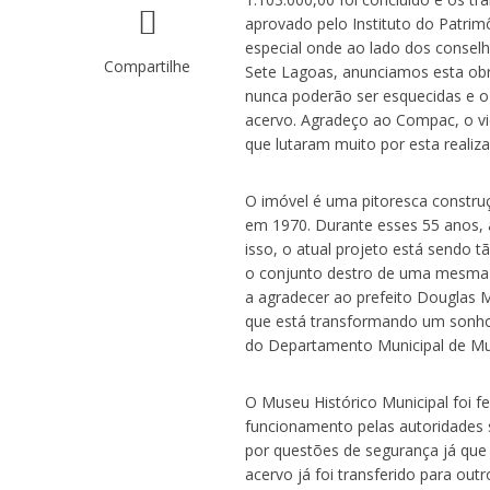
aprovado pelo Instituto do Patrim
especial onde ao lado dos conselh
Compartilhe
Sete Lagoas, anunciamos esta obr
nunca poderão ser esquecidas e o
acervo. Agradeço ao Compac, o vic
que lutaram muito por esta realiz
O imóvel é uma pitoresca constru
em 1970. Durante esses 55 anos, 
isso, o atual projeto está sendo
o conjunto destro de uma mesma á
a agradecer ao prefeito Douglas M
que está transformando um sonho e
do Departamento Municipal de Mu
O Museu Histórico Municipal foi 
funcionamento pelas autoridades s
por questões de segurança já qu
acervo já foi transferido para ou