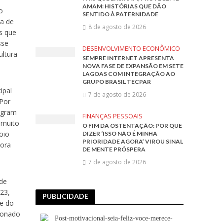
AMAM: HISTÓRIAS QUE DÃO
o
SENTIDO À PATERNIDADE
ra de
8 de agosto de 2026
s que
sse
DESENVOLVIMENTO ECONÔMICO
ultura
SEMPRE INTERNET APRESENTA
NOVA FASE DE EXPANSÃO EM SETE
LAGOAS COM INTEGRAÇÃO AO
GRUPO BRASIL TECPAR
ipal
7 de agosto de 2026
 Por
egram
FINANÇAS PESSOAIS
 muito
O FIM DA OSTENTAÇÃO: POR QUE
oio
DIZER ‘ISSO NÃO É MINHA
PRIORIDADE AGORA’ VIROU SINAL
dora
DE MENTE PRÓSPERA
7 de agosto de 2026
 de
023,
PUBLICIDADE
te do
cionado