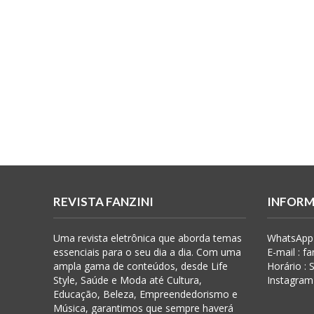
REVISTA FANZINI
INFORM
Uma revista eletrônica que aborda temas
WhatsApp 
essenciais para o seu dia a dia. Com uma
E-mail : f
ampla gama de conteúdos, desde Life
Horário :
Style, Saúde e Moda até Cultura,
Instagram
Educação, Beleza, Empreendedorismo e
Música, garantimos que sempre haverá