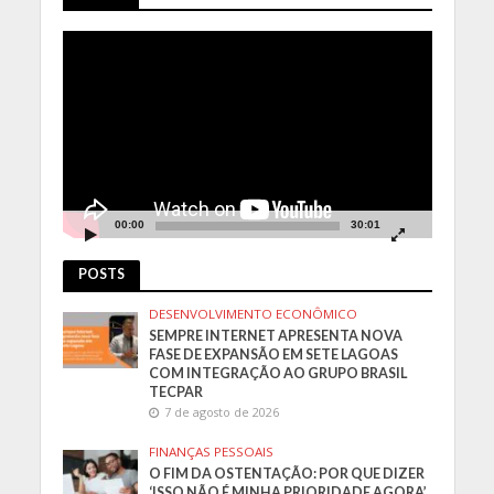
Tocador
de
vídeo
00:00
30:01
POSTS
DESENVOLVIMENTO ECONÔMICO
SEMPRE INTERNET APRESENTA NOVA
FASE DE EXPANSÃO EM SETE LAGOAS
COM INTEGRAÇÃO AO GRUPO BRASIL
TECPAR
7 de agosto de 2026
FINANÇAS PESSOAIS
O FIM DA OSTENTAÇÃO: POR QUE DIZER
‘ISSO NÃO É MINHA PRIORIDADE AGORA’