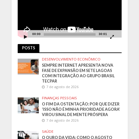
00:00
30:01
POSTS
DESENVOLVIMENTO ECONÔMICO
SEMPRE INTERNET APRESENTA NOVA
FASE DE EXPANSÃO EM SETE LAGOAS
COM INTEGRAÇÃO AO GRUPO BRASIL
TECPAR
7 de agosto de 2026
FINANÇAS PESSOAIS
O FIM DA OSTENTAÇÃO: POR QUE DIZER
‘ISSO NÃO É MINHA PRIORIDADE AGORA’
VIROU SINAL DE MENTE PRÓSPERA
7 de agosto de 2026
SAÚDE
O OURO DA VIDA: COMO O AGOSTO