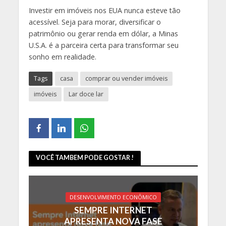
Investir em imóveis nos EUA nunca esteve tão
acessível. Seja para morar, diversificar o
patrimônio ou gerar renda em dólar, a Minas
U.S.A. é a parceira certa para transformar seu
sonho em realidade.
Tags
casa
comprar ou vender imóveis
imóveis
Lar doce lar
VOCÊ TAMBEM PODE GOSTAR !
DESENVOLVIMENTO ECONÔMICO
SEMPRE INTERNET
APRESENTA NOVA FASE