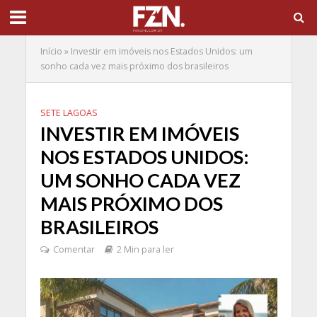
Início
»
Investir em imóveis nos Estados Unidos: um
sonho cada vez mais próximo dos brasileiros
SETE LAGOAS
INVESTIR EM IMÓVEIS
NOS ESTADOS UNIDOS:
UM SONHO CADA VEZ
MAIS PRÓXIMO DOS
BRASILEIROS
Comentar
2 Min para ler