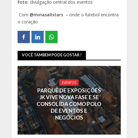
Foto:
divulgação central dos eventos
Com
@
minasallstars
– onde o futebol encontra
o coração
VOCÊ TAMBEM PODE GOSTAR !
EVENTOS
PARQUE DE EXPOSIÇÕES
JK VIVE NOVA FASE E SE
CONSOLIDA COMO POLO
DE EVENTOS E
NEGÓCIOS