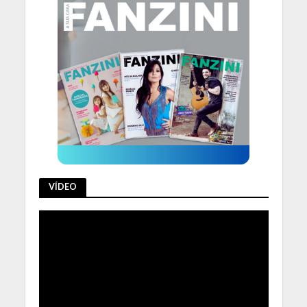
VÍDEO
Tocador
de
vídeo