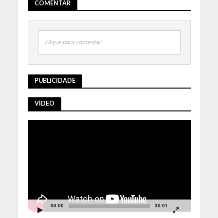
COMENTAR
clique para comentar
PUBLICIDADE
VÍDEO
Tocador
de
vídeo
00:00
30:01