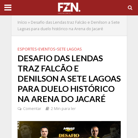
Início
»
Desafio das Lendas traz Falcão e Denilson a Sete
Lagoas para duelo histórico na Arena do Jacaré
ESPORTES
•
EVENTOS
•
SETE LAGOAS
DESAFIO DAS LENDAS
TRAZ FALCÃO E
DENILSON A SETE LAGOAS
PARA DUELO HISTÓRICO
NA ARENA DO JACARÉ
Comentar
2 Min para ler