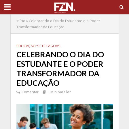
Início
»
Celebrando o Dia do Estudante e o Poder
Transformador da Educação
EDUCAÇÃO
•
SETE LAGOAS
CELEBRANDO O DIA DO
ESTUDANTE E O PODER
TRANSFORMADOR DA
EDUCAÇÃO
Comentar
3 Min para ler