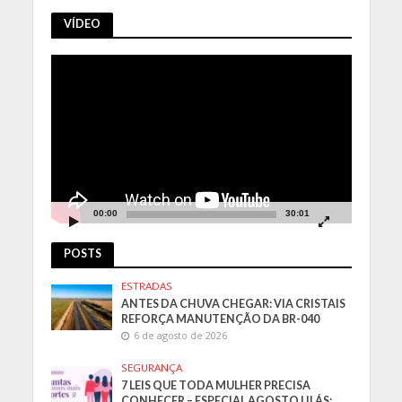
VÍDEO
Tocador
de
vídeo
00:00
30:01
POSTS
ESTRADAS
ANTES DA CHUVA CHEGAR: VIA CRISTAIS
REFORÇA MANUTENÇÃO DA BR-040
6 de agosto de 2026
SEGURANÇA
7 LEIS QUE TODA MULHER PRECISA
CONHECER – ESPECIAL AGOSTO LILÁS: