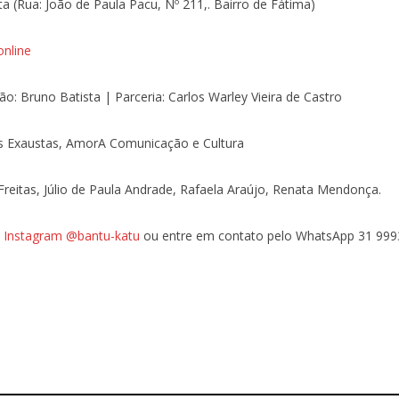
ta (Rua: João de Paula Pacu, Nº 211,. Bairro de Fátima)
online
ão: Bruno Batista | Parceria: Carlos Warley Vieira de Castro
s Exaustas, AmorA Comunicação e Cultura
Freitas, Júlio de Paula Andrade, Rafaela Araújo, Renata Mendonça.
o
Instagram @bantu-katu
ou entre em contato pelo WhatsApp 31 999