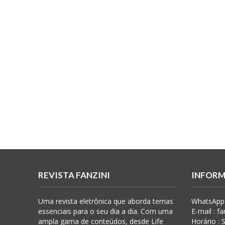
REVISTA FANZINI
INFORM
Uma revista eletrônica que aborda temas
WhatsApp 
essenciais para o seu dia a dia. Com uma
E-mail : f
ampla gama de conteúdos, desde Life
Horário :