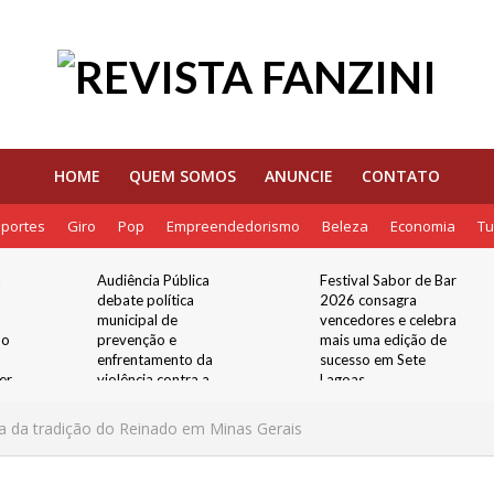
HOME
QUEM SOMOS
ANUNCIE
CONTATO
portes
Giro
Pop
Empreendedorismo
Beleza
Economia
Tu
a
Audiência Pública
Festival Sabor de Bar
debate política
2026 consagra
municipal de
vencedores e celebra
 o
prevenção e
mais uma edição de
enfrentamento da
sucesso em Sete
er
violência contra a
Lagoas
os
mulher
ria da tradição do Reinado em Minas Gerais