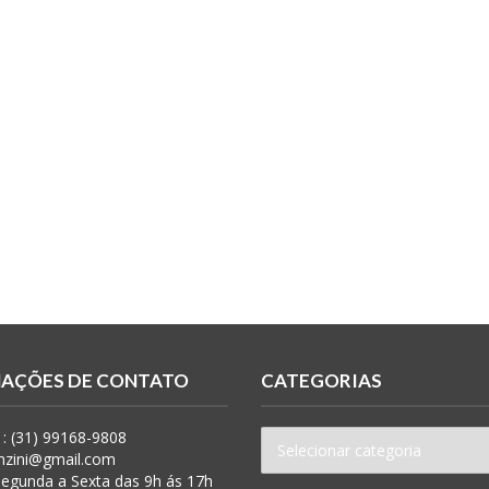
AÇÕES DE CONTATO
CATEGORIAS
: (31) 99168-9808
anzini@gmail.com
 Segunda a Sexta das 9h ás 17h