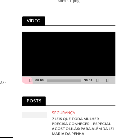
VÍDEO
Tocador
de
vídeo
00:00
30:01
37-
POSTS
SEGURANÇA
7 LEIS QUE TODA MULHER
PRECISA CONHECER – ESPECIAL
AGOSTO LILÁS: PARA ALÉM DA LEI
MARIA DA PENHA