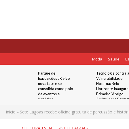
Moda
Saúde
Es
receber
Parque de
Tecnologia contra 
 com
Exposições JK vive
Vulnerabilidade
s festas
nova fase e se
Noturna: Belo
no
consolida como polo
Horizonte Inaugura
de eventos e
Primeiro ‘Abrigo
negócios
Amigo’ para Proteg
Mulheres nos Pont
de Ônibus
Início
»
Sete Lagoas recebe oficina gratuita de percussão e histó
CULTURA
•
EVENTOS
•
SETE LAGOAS