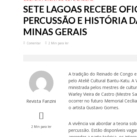
SETE LAGOAS RECEBE OFI
PERCUSSÃO E HISTÓRIA 
MINAS GERAIS
Comentar
2 Min para ler
A tradição do Reinado de Congo e
pelo Ateliê Cultural Bantu-Katu. 
ministrada pelos mestres de cultu
Warley Vieira de Castro (Mestre S
Revista Fanzini
ocorrer no futuro Memorial Cecília
o artista Gustavo Gomes.
A vivência vai abordar a teoria s
2 Min para ler
percussão. Estão disponíveis vaga
aprender a parte teórica, os inte