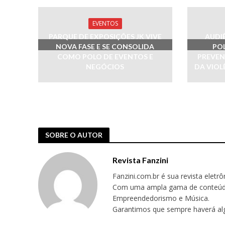
EVENTOS
PARQUE DE EXPOSIÇÕES JK VIVE
AUDI
NOVA FASE E SE CONSOLIDA
POL
COMO POLO DE EVENTOS E
PREVEN
NEGÓCIOS
DA VIOL
SOBRE O AUTOR
Revista Fanzini
Fanzini.com.br é sua revista eletr
Com uma ampla gama de conteúdos,
Empreendedorismo e Música.
Garantimos que sempre haverá alg