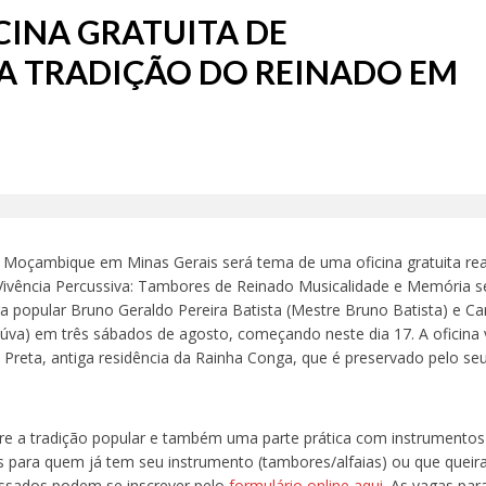
CINA GRATUITA DE
DA TRADIÇÃO DO REINADO EM
 Moçambique em Minas Gerais será tema de uma oficina gratuita rea
A Vivência Percussiva: Tambores de Reinado Musicalidade e Memória s
ra popular Bruno Geraldo Pereira Batista (Mestre Bruno Batista) e Ca
aúva) em três sábados de agosto, começando neste dia 17. A oficina 
 Preta, antiga residência da Rainha Conga, que é preservado pelo seu 
obre a tradição popular e também uma parte prática com instrumentos
s para quem já tem seu instrumento (tambores/alfaias) ou que queir
ressados podem se inscrever pelo
formulário online aqui
. As vagas par