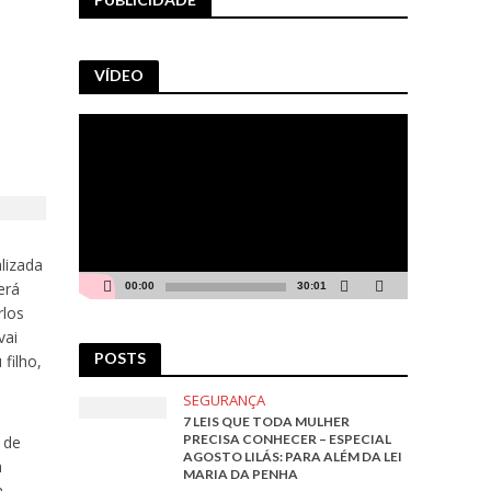
VÍDEO
Tocador
de
vídeo
lizada
erá
00:00
30:01
rlos
vai
POSTS
filho,
SEGURANÇA
7 LEIS QUE TODA MULHER
PRECISA CONHECER – ESPECIAL
 de
AGOSTO LILÁS: PARA ALÉM DA LEI
a
MARIA DA PENHA
a