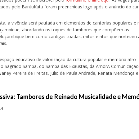
ilizados pelo BantuKatu foram preenchidas logo após o anúncio do cur
sta, a vivência será pautada em elementos de cantorias populares e 
çambique, abordando os toques de tambores que compõem as
oçambique bem como cantigas toadas, mitos e ritos que norteiam 
ais.
 espaço educativo de valorização da cultura popular e memória afro-
o do Sagrado Samba, do Samba das Exaustas, da AmorA Comunicação
arley Pereira de Freitas, Júlio de Paula Andrade, Renata Mendonça e
ussiva: Tambores de Reinado Musicalidade e Memó
24