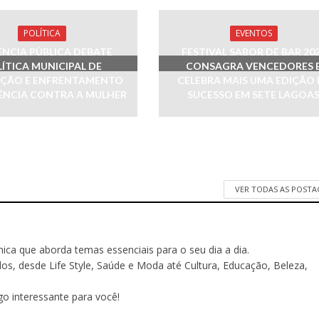
POLÍTICA
EVENTOS
ÊNCIA PÚBLICA DEBATE
FESTIVAL SABOR DE BAR 20
ÍTICA MUNICIPAL DE
CONSAGRA VENCEDORES 
ÇÃO E ENFRENTAMENTO
CELEBRA MAIS UMA EDIÇÃO 
ÊNCIA CONTRA A MULHER
SUCESSO EM SETE LAGOA
VER TODAS AS POST
ônica que aborda temas essenciais para o seu dia a dia.
 desde Life Style, Saúde e Moda até Cultura, Educação, Beleza,
o interessante para você!