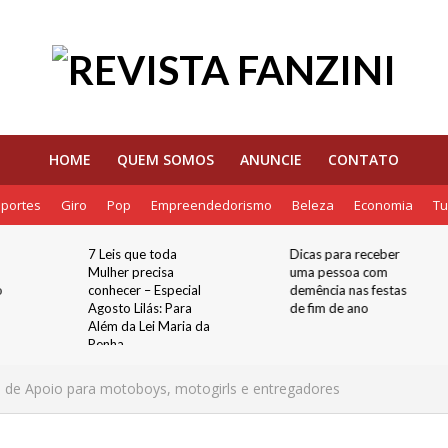
HOME
QUEM SOMOS
ANUNCIE
CONTATO
portes
Giro
Pop
Empreendedorismo
Beleza
Economia
Tu
7 Leis que toda
Dicas para receber
Mulher precisa
uma pessoa com
o
conhecer – Especial
demência nas festas
Agosto Lilás: Para
de fim de ano
Além da Lei Maria da
Penha
o de Apoio para motoboys, motogirls e entregadores