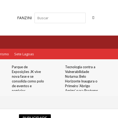
FANZINI
rismo
Sete Lagoas
Parque de
Tecnologia contra a
Exposições JK vive
Vulnerabilidade
nova fase e se
Noturna: Belo
consolida como polo
Horizonte Inaugura o
de eventos e
Primeiro ‘Abrigo
negócios
Amigo’ para Proteger
Mulheres nos Pontos
de Ônibus
PUBLICIDADE