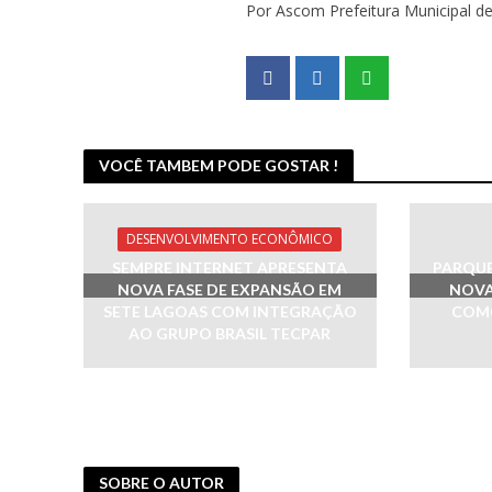
Por Ascom Prefeitura Municipal d
VOCÊ TAMBEM PODE GOSTAR !
DESENVOLVIMENTO ECONÔMICO
SEMPRE INTERNET APRESENTA
PARQUE
NOVA FASE DE EXPANSÃO EM
NOVA
SETE LAGOAS COM INTEGRAÇÃO
COMO
AO GRUPO BRASIL TECPAR
SOBRE O AUTOR