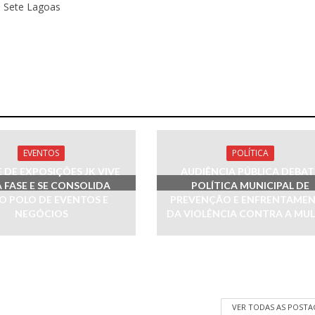
e Sete Lagoas
EVENTOS
POLÍTICA
 DE EXPOSIÇÕES JK VIVE
AUDIÊNCIA PÚBLICA DEBAT
 FASE E SE CONSOLIDA
POLÍTICA MUNICIPAL DE
 POLO DE EVENTOS E
PREVENÇÃO E ENFRENTAME
NEGÓCIOS
DA VIOLÊNCIA CONTRA A MU
VER TODAS AS POST