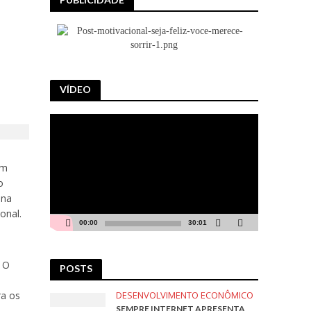
VÍDEO
Tocador
de
vídeo
am
o
 na
onal.
00:00
30:01
. O
POSTS
DESENVOLVIMENTO ECONÔMICO
ra os
SEMPRE INTERNET APRESENTA