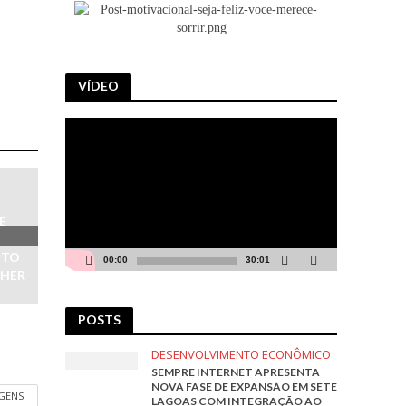
VÍDEO
Tocador
de
vídeo
E
NTO
00:00
30:01
LHER
POSTS
DESENVOLVIMENTO ECONÔMICO
SEMPRE INTERNET APRESENTA
NOVA FASE DE EXPANSÃO EM SETE
AGENS
LAGOAS COM INTEGRAÇÃO AO