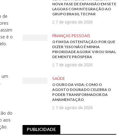
NOVA FASE DE EXPANSÃO EM SETE
LAGOAS COM INTEGRAÇÃO AO
GRUPO BRASIL TECPAR
o de
7 de agosto de 2026
ores
 assim
FINANÇAS PESSOAIS
sse é o
O FIM DA OSTENTAÇÃO: POR QUE
elo.
DIZER ‘ISSO NÃO É MINHA
PRIORIDADE AGORA’ VIROU SINAL
DE MENTE PRÓSPERA
7 de agosto de 2026
e um
SAÚDE
.
O OURO DA VIDA: COMO O
AGOSTO DOURADO CELEBRA O
PODER TRANSFORMADOR DA
AMAMENTAÇÃO
7 de agosto de 2026
ação do
to aos
ção.
PUBLICIDADE