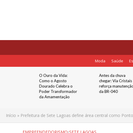
Moda
Saúde
Es
tentação:
O Ouro da Vida:
Antes da chuva
er ‘Isso
Como o Agosto
chegar: Via Cristais
a
Dourado Celebra o
reforça manutençã
Agora’
Poder Transformador
da BR-040
 de Mente
da Amamentação
Início
»
Prefeitura de Sete Lagoas define área central como Pont
EMPREENDEDORISMO
•
SETE LAGOAS