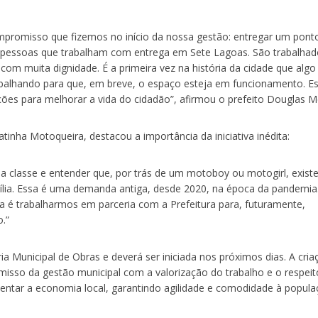
mpromisso que fizemos no início da nossa gestão: entregar um pont
 pessoas que trabalham com entrega em Sete Lagoas. São trabalhad
 com muita dignidade. É a primeira vez na história da cidade que algo
rabalhando para que, em breve, o espaço esteja em funcionamento. E
uções para melhorar a vida do cidadão”, afirmou o prefeito Douglas M
tinha Motoqueira, destacou a importância da iniciativa inédita:
sa classe e entender que, por trás de um motoboy ou motogirl, exist
lia. Essa é uma demanda antiga, desde 2020, na época da pandemia
ra é trabalharmos em parceria com a Prefeitura para, futuramente,
.”
ria Municipal de Obras e deverá ser iniciada nos próximos dias. A cri
isso da gestão municipal com a valorização do trabalho e o respei
entar a economia local, garantindo agilidade e comodidade à popula