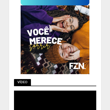
VÍDEO
Tocador
de
vídeo