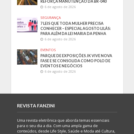
REFORÇA MANUTENÇÃO DA BR-040
6 de agosto de 2026
SEGURANÇA
7 LEIS QUE TODA MULHER PRECISA
CONHECER – ESPECIAL AGOSTO LILÁS:
PARA ALÉM DA LEI MARIA DA PENHA
6 de agosto de 2026
EVENTOS
PARQUE DE EXPOSIÇÕES JK VIVE NOVA
FASE E SE CONSOLIDA COMO POLO DE
EVENTOS E NEGÓCIOS
6 de agosto de 2026
REVISTA FANZINI
Uma revista eletrônica que aborda temas essenciais
para o seu dia a dia. Com uma ampla gama de
conteúdos, desde Life Style, Saúde e Moda até Cultura,