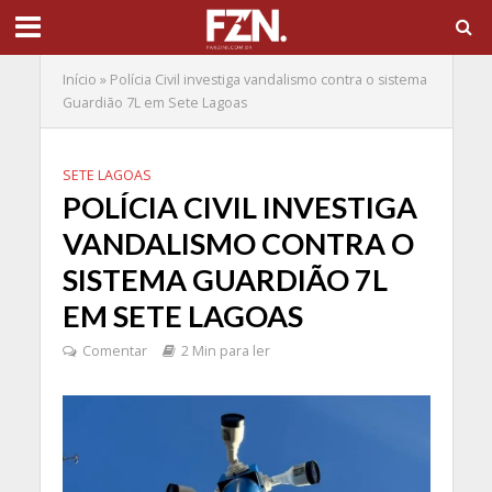
Início
»
Polícia Civil investiga vandalismo contra o sistema
Guardião 7L em Sete Lagoas
SETE LAGOAS
POLÍCIA CIVIL INVESTIGA
VANDALISMO CONTRA O
SISTEMA GUARDIÃO 7L
EM SETE LAGOAS
Comentar
2 Min para ler