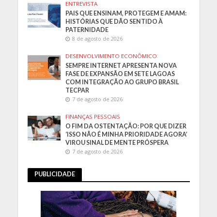
ENTREVISTA
PAIS QUE ENSINAM, PROTEGEM E AMAM:
HISTÓRIAS QUE DÃO SENTIDO À
PATERNIDADE
8 de agosto de 2026
DESENVOLVIMENTO ECONÔMICO
SEMPRE INTERNET APRESENTA NOVA
FASE DE EXPANSÃO EM SETE LAGOAS
COM INTEGRAÇÃO AO GRUPO BRASIL
TECPAR
7 de agosto de 2026
FINANÇAS PESSOAIS
O FIM DA OSTENTAÇÃO: POR QUE DIZER
‘ISSO NÃO É MINHA PRIORIDADE AGORA’
VIROU SINAL DE MENTE PRÓSPERA
7 de agosto de 2026
PUBLICIDADE