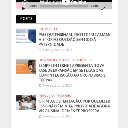
00:00
30:01
POSTS
ENTREVISTA
PAIS QUE ENSINAM, PROTEGEM E AMAM:
HISTÓRIAS QUE DÃO SENTIDO À
PATERNIDADE
8 de agosto de 2026
DESENVOLVIMENTO ECONÔMICO
SEMPRE INTERNET APRESENTA NOVA
FASE DE EXPANSÃO EM SETE LAGOAS
COM INTEGRAÇÃO AO GRUPO BRASIL
TECPAR
7 de agosto de 2026
FINANÇAS PESSOAIS
O FIM DA OSTENTAÇÃO: POR QUE DIZER
‘ISSO NÃO É MINHA PRIORIDADE AGORA’
VIROU SINAL DE MENTE PRÓSPERA
7 de agosto de 2026