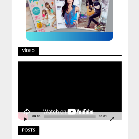
VÍDEO
Tocador
de
vídeo
00:00
30:01
POSTS