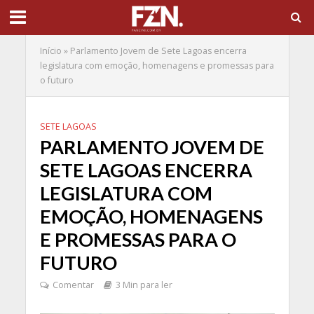
Início
»
Parlamento Jovem de Sete Lagoas encerra
legislatura com emoção, homenagens e promessas para
o futuro
SETE LAGOAS
PARLAMENTO JOVEM DE
SETE LAGOAS ENCERRA
LEGISLATURA COM
EMOÇÃO, HOMENAGENS
E PROMESSAS PARA O
FUTURO
Comentar
3 Min para ler