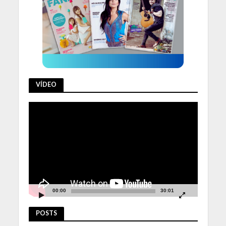
VÍDEO
Tocador
de
vídeo
00:00
30:01
POSTS