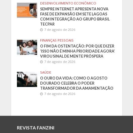
DESENVOLVIMENTO ECONÔMICO
SEMPRE INTERNET APRESENTA NOVA
FASE DE EXPANSÃO EM SETE LAGOAS
COM INTEGRAÇÃO AO GRUPO BRASIL
TECPAR
7 de agosto de 2026
FINANÇAS PESSOAIS
O FIM DA OSTENTAÇÃO: POR QUE DIZER
‘ISSO NÃO É MINHA PRIORIDADE AGORA’
VIROU SINAL DE MENTE PRÓSPERA
7 de agosto de 2026
SAÚDE
O OURO DA VIDA: COMO O AGOSTO
DOURADO CELEBRA O PODER
TRANSFORMADOR DA AMAMENTAÇÃO
7 de agosto de 2026
REVISTA FANZINI