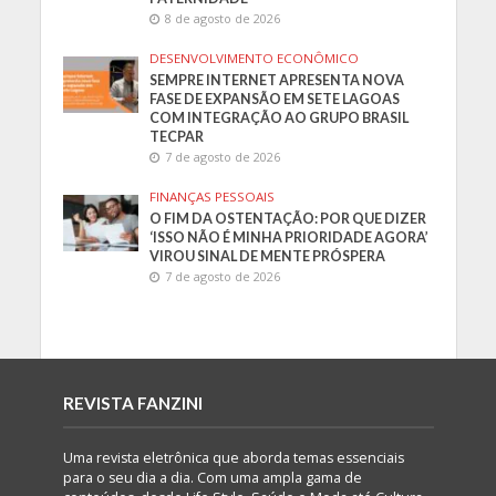
8 de agosto de 2026
DESENVOLVIMENTO ECONÔMICO
SEMPRE INTERNET APRESENTA NOVA
FASE DE EXPANSÃO EM SETE LAGOAS
COM INTEGRAÇÃO AO GRUPO BRASIL
TECPAR
7 de agosto de 2026
FINANÇAS PESSOAIS
O FIM DA OSTENTAÇÃO: POR QUE DIZER
‘ISSO NÃO É MINHA PRIORIDADE AGORA’
VIROU SINAL DE MENTE PRÓSPERA
7 de agosto de 2026
REVISTA FANZINI
Uma revista eletrônica que aborda temas essenciais
para o seu dia a dia. Com uma ampla gama de