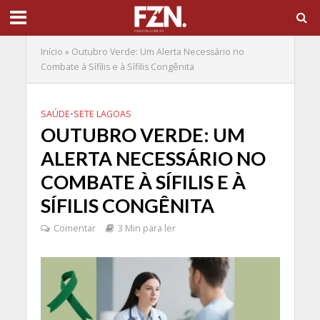
Início
»
Outubro Verde: Um Alerta Necessário no
Combate à Sífilis e à Sífilis Congênita
SAÚDE
•
SETE LAGOAS
OUTUBRO VERDE: UM
ALERTA NECESSÁRIO NO
COMBATE À SÍFILIS E À
SÍFILIS CONGÊNITA
Comentar
3 Min para ler