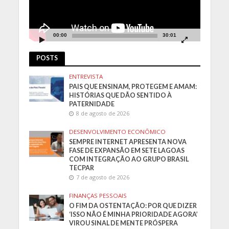
00:00
30:01
POSTS
ENTREVISTA
PAIS QUE ENSINAM, PROTEGEM E AMAM:
HISTÓRIAS QUE DÃO SENTIDO À
PATERNIDADE
8 de agosto de 2026
DESENVOLVIMENTO ECONÔMICO
SEMPRE INTERNET APRESENTA NOVA
FASE DE EXPANSÃO EM SETE LAGOAS
COM INTEGRAÇÃO AO GRUPO BRASIL
TECPAR
7 de agosto de 2026
FINANÇAS PESSOAIS
O FIM DA OSTENTAÇÃO: POR QUE DIZER
‘ISSO NÃO É MINHA PRIORIDADE AGORA’
VIROU SINAL DE MENTE PRÓSPERA