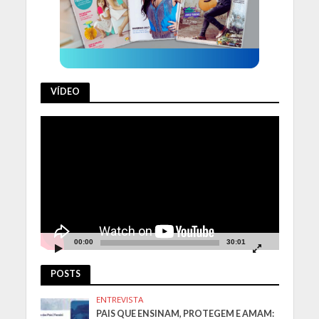
VÍDEO
Tocador
de
vídeo
00:00
30:01
POSTS
ENTREVISTA
PAIS QUE ENSINAM, PROTEGEM E AMAM: