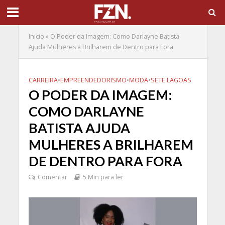
Início
»
O Poder da Imagem: Como Darlayne Batista
Ajuda Mulheres a Brilharem de Dentro para Fora
CARREIRA
•
EMPREENDEDORISMO
•
MODA
•
SETE LAGOAS
O PODER DA IMAGEM:
COMO DARLAYNE
BATISTA AJUDA
MULHERES A BRILHAREM
DE DENTRO PARA FORA
Comentar
5 Min para ler