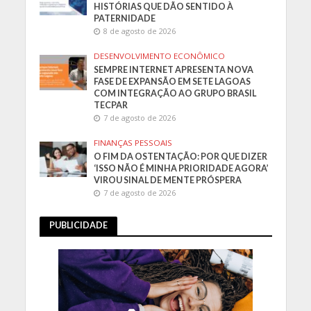
HISTÓRIAS QUE DÃO SENTIDO À
PATERNIDADE
8 de agosto de 2026
DESENVOLVIMENTO ECONÔMICO
SEMPRE INTERNET APRESENTA NOVA
FASE DE EXPANSÃO EM SETE LAGOAS
COM INTEGRAÇÃO AO GRUPO BRASIL
TECPAR
7 de agosto de 2026
FINANÇAS PESSOAIS
O FIM DA OSTENTAÇÃO: POR QUE DIZER
‘ISSO NÃO É MINHA PRIORIDADE AGORA’
VIROU SINAL DE MENTE PRÓSPERA
7 de agosto de 2026
PUBLICIDADE