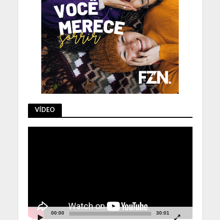
VÍDEO
Tocador
de
vídeo
00:00
30:01