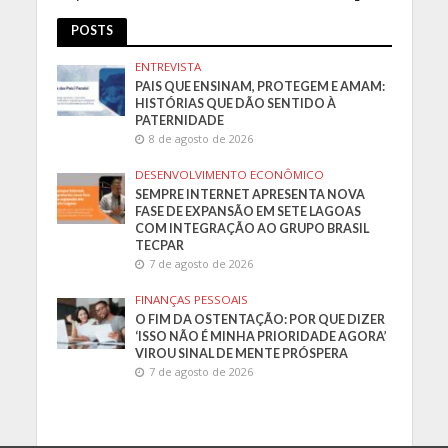
POSTS
ENTREVISTA
PAIS QUE ENSINAM, PROTEGEM E AMAM:
HISTÓRIAS QUE DÃO SENTIDO À
PATERNIDADE
8 de agosto de 2026
DESENVOLVIMENTO ECONÔMICO
SEMPRE INTERNET APRESENTA NOVA
FASE DE EXPANSÃO EM SETE LAGOAS
COM INTEGRAÇÃO AO GRUPO BRASIL
TECPAR
7 de agosto de 2026
FINANÇAS PESSOAIS
O FIM DA OSTENTAÇÃO: POR QUE DIZER
‘ISSO NÃO É MINHA PRIORIDADE AGORA’
VIROU SINAL DE MENTE PRÓSPERA
7 de agosto de 2026