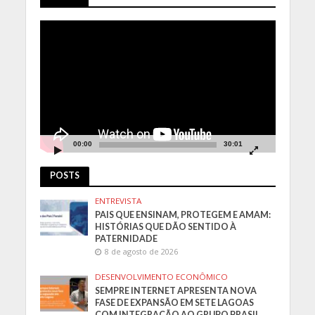
Tocador
de
vídeo
00:00
30:01
POSTS
ENTREVISTA
PAIS QUE ENSINAM, PROTEGEM E AMAM:
HISTÓRIAS QUE DÃO SENTIDO À
PATERNIDADE
8 de agosto de 2026
DESENVOLVIMENTO ECONÔMICO
SEMPRE INTERNET APRESENTA NOVA
FASE DE EXPANSÃO EM SETE LAGOAS
COM INTEGRAÇÃO AO GRUPO BRASIL