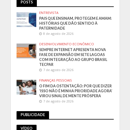
POSTS
ENTREVISTA
PAIS QUE ENSINAM, PROTEGEM E AMAM:
HISTÓRIAS QUE DÃO SENTIDO À
PATERNIDADE
8 de agosto de 2026
DESENVOLVIMENTO ECONÔMICO
SEMPRE INTERNET APRESENTA NOVA
FASE DE EXPANSÃO EM SETE LAGOAS
COM INTEGRAÇÃO AO GRUPO BRASIL
TECPAR
7 de agosto de 2026
FINANÇAS PESSOAIS
O FIM DA OSTENTAÇÃO: POR QUE DIZER
‘ISSO NÃO É MINHA PRIORIDADE AGORA’
VIROU SINAL DE MENTE PRÓSPERA
7 de agosto de 2026
PUBLICIDADE
VÍDEO