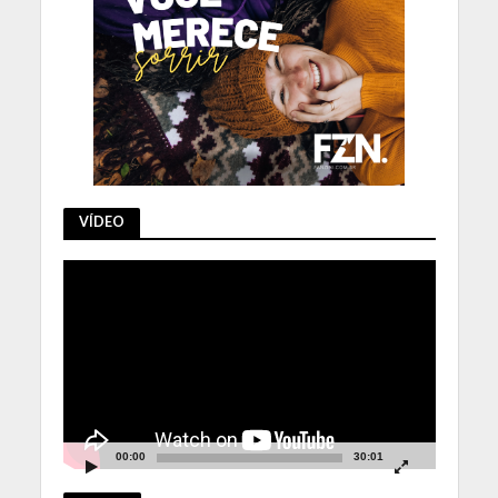
VÍDEO
Tocador
de
vídeo
00:00
30:01