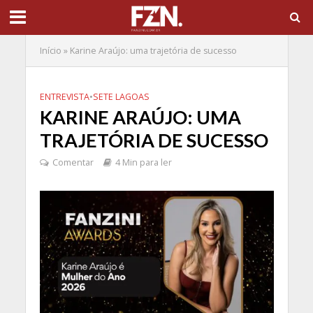
Início
»
Karine Araújo: uma trajetória de sucesso
ENTREVISTA
•
SETE LAGOAS
KARINE ARAÚJO: UMA
TRAJETÓRIA DE SUCESSO
Comentar
4 Min para ler