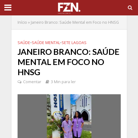
Início
»
Janeiro Branco: Saúde Mental em Foco no HNSG
SAÚDE
•
SAÚDE MENTAL
•
SETE LAGOAS
JANEIRO BRANCO: SAÚDE
MENTAL EM FOCO NO
HNSG
Comentar
3 Min para ler