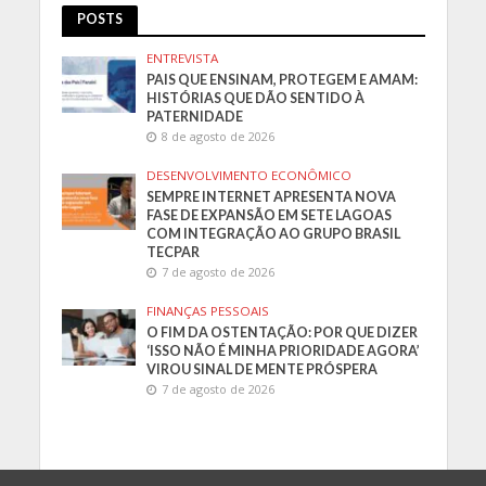
POSTS
ENTREVISTA
PAIS QUE ENSINAM, PROTEGEM E AMAM:
HISTÓRIAS QUE DÃO SENTIDO À
PATERNIDADE
8 de agosto de 2026
DESENVOLVIMENTO ECONÔMICO
SEMPRE INTERNET APRESENTA NOVA
FASE DE EXPANSÃO EM SETE LAGOAS
COM INTEGRAÇÃO AO GRUPO BRASIL
TECPAR
7 de agosto de 2026
FINANÇAS PESSOAIS
O FIM DA OSTENTAÇÃO: POR QUE DIZER
‘ISSO NÃO É MINHA PRIORIDADE AGORA’
VIROU SINAL DE MENTE PRÓSPERA
7 de agosto de 2026