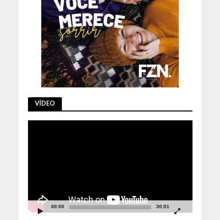
VÍDEO
Tocador
de
vídeo
00:00
30:01