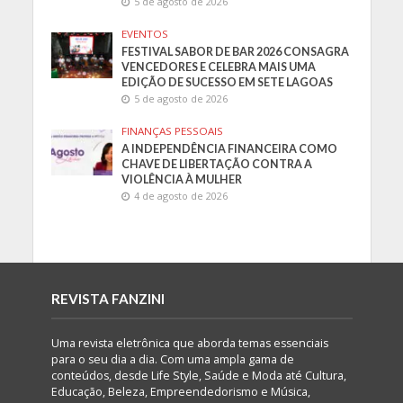
5 de agosto de 2026
EVENTOS
FESTIVAL SABOR DE BAR 2026 CONSAGRA
VENCEDORES E CELEBRA MAIS UMA
EDIÇÃO DE SUCESSO EM SETE LAGOAS
5 de agosto de 2026
FINANÇAS PESSOAIS
A INDEPENDÊNCIA FINANCEIRA COMO
CHAVE DE LIBERTAÇÃO CONTRA A
VIOLÊNCIA À MULHER
4 de agosto de 2026
REVISTA FANZINI
Uma revista eletrônica que aborda temas essenciais
para o seu dia a dia. Com uma ampla gama de
conteúdos, desde Life Style, Saúde e Moda até Cultura,
Educação, Beleza, Empreendedorismo e Música,