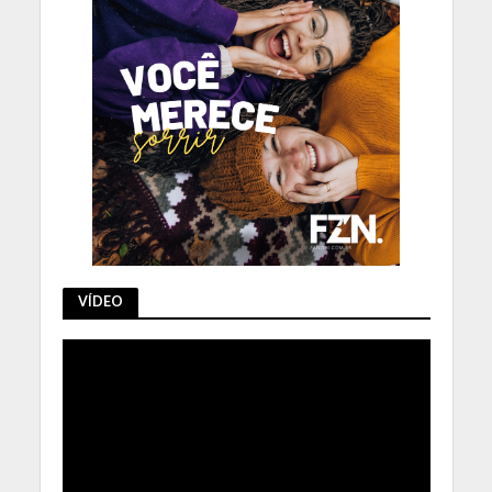
VÍDEO
Tocador
de
vídeo