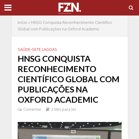
Início
»
HNSG Conquista Reconhecimento Científico
Global com Publicações na Oxford Academic
SAÚDE
•
SETE LAGOAS
HNSG CONQUISTA
RECONHECIMENTO
CIENTÍFICO GLOBAL COM
PUBLICAÇÕES NA
OXFORD ACADEMIC
Comentar
2 Min para ler