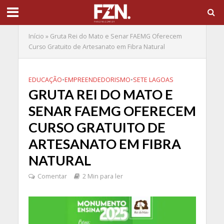
Início
»
Gruta Rei do Mato e Senar FAEMG Oferecem
Curso Gratuito de Artesanato em Fibra Natural
EDUCAÇÃO
•
EMPREENDEDORISMO
•
SETE LAGOAS
GRUTA REI DO MATO E
SENAR FAEMG OFERECEM
CURSO GRATUITO DE
ARTESANATO EM FIBRA
NATURAL
Comentar
2 Min para ler