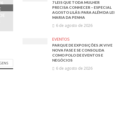
26
7 LEIS QUE TODA MULHER
PRECISA CONHECER – ESPECIAL
E
AGOSTO LILÁS: PARA ALÉM DA LEI
DE
MARIA DA PENHA
S
6 de agosto de 2026
EVENTOS
PARQUE DE EXPOSIÇÕES JK VIVE
NOVA FASE E SE CONSOLIDA
COMO POLO DE EVENTOS E
NEGÓCIOS
AGENS
6 de agosto de 2026