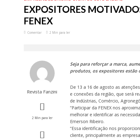
Tecnologia contra
EXPOSITORES MOTIVADO
Audiência Pública
FENEX
Festival Sabor d
Comentar
2 Min para ler
A Independência F
Cadastro Escolar 
Seja para reforçar a marca, aum
produtos, os expositores estão o
Volta das férias 
De 13 a 16 de agosto as atenções
Revista Fanzini
e conexões da região, que será rea
de Indústrias, Comércio, Agronegó
“Participar da FENEX nos aproxim
melhorar e identificar as necessi
2 Min para ler
Emerson Ribeiro.
“Essa identificação nos proporcio
cliente, principalmente as empre