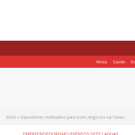
Moda
Saúde
Es
Antes da chuva ch
7 Leis que toda M
Dicas para receb
Início
»
Expositores motivados para bons negócios na Fenex
Parque de Exposiç
EMPREENDEDORISMO
•
EVENTOS
•
SETE LAGOAS