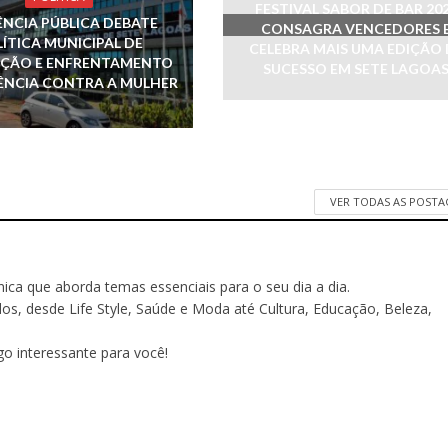
FESTIVAL SABOR DE BAR 20
ÊNCIA PÚBLICA DEBATE
CONSAGRA VENCEDORES 
ÍTICA MUNICIPAL DE
CELEBRA MAIS UMA EDIÇÃO 
ÇÃO E ENFRENTAMENTO
SUCESSO EM SETE LAGOA
ÊNCIA CONTRA A MULHER
VER TODAS AS POST
ônica que aborda temas essenciais para o seu dia a dia.
 desde Life Style, Saúde e Moda até Cultura, Educação, Beleza,
o interessante para você!