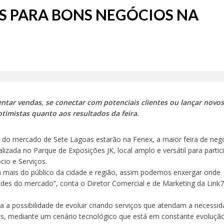
 a Vulnerabilidade Noturna: Belo Horizonte Inaugura o Primeiro ‘Abrigo Ami
S PARA BONS NEGÓCIOS NA
 debate política municipal de prevenção e enfrentamento da violência contra
e Bar 2026 consagra vencedores e celebra mais uma edição de sucesso em Se
inanceira como Chave de Libertação contra a Violência à Mulher
Infantil para 2027 será realizado de 1º a 31 de agosto em Sete Lagoas
entar vendas, se conectar com potenciais clientes ou lançar novo
timistas quanto aos resultados da feira.
deve levar 62 mil veículos à BR-040 nesta quinta (31); fluxo será 24% maior q
 do mercado de Sete Lagoas estarão na Fenex, a maior feira de neg
lizada no Parque de Exposições JK, local amplo e versátil para parti
cio e Serviços.
a mais do público da cidade e região, assim podemos enxergar onde
dades do mercado”, conta o Diretor Comercial e de Marketing da Link7
na a possibilidade de evoluir criando serviços que atendam a necessi
sas, mediante um cenário tecnológico que está em constante evoluçã