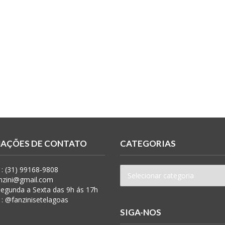
AÇÕES DE CONTATO
CATEGORIAS
: (31) 99168-9808
anzini@gmail.com
 Segunda a Sexta das 9h ás 17h
 : @fanzinisetelagoas
SIGA-NOS