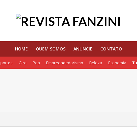
HOME
QUEM SOMOS
ANUNCIE
CONTATO
portes
Giro
Pop
Empreendedorismo
Beleza
Economia
Tu
egar: Via Cristais reforça manutenção da BR-040
ulher precisa conhecer – Especial Agosto Lilás: Para Além da Lei Maria da Pe
er uma pessoa com demência nas festas de fim de ano
ões JK vive nova fase e se consolida como polo de eventos e negócios