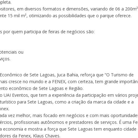
pleta.
positores, em diversos formatos e dimensões, variando de 06 a 200m
e 15 mil m², otimizando as possibilidades que o parque oferece.
s por quem participa de feiras de negócios são:
otenciais ou
iços.
Econômico de Sete Lagoas, Juca Bahia, reforça que “O Turismo de
mais cresce no mundo e a FENEX, com certeza, tem grande importân
nto econômico de Sete Lagoas e Região.
 UAI Eventos, que tem a experiência da participação em vários proj
urístico para Sete Lagoas, como a criação da marca da cidade e a
onex.
ada vez melhor, mais focado em negócios e com mais oportunidade
ércios, profissionais autônomos e prestadores de serviços. É uma Fe
a economia e mostra a força que Sete Lagoas tem enquanto cidade 
adores da Fenex, Klaus Chaves.