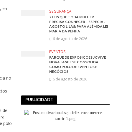
², em
SEGURANÇA
7 LEIS QUE TODA MULHER
PRECISA CONHECER – ESPECIAL
AGOSTO LILÁS: PARA ALÉM DA LEI
MARIA DA PENHA
6 de agosto de 2026
EVENTOS
PARQUE DE EXPOSIÇÕES JK VIVE
NOVA FASE E SE CONSOLIDA
COMO POLO DE EVENTOS E
NEGÓCIOS
cia no
6 de agosto de 2026
etos
PUBLICIDADE
s de
ira
e polo