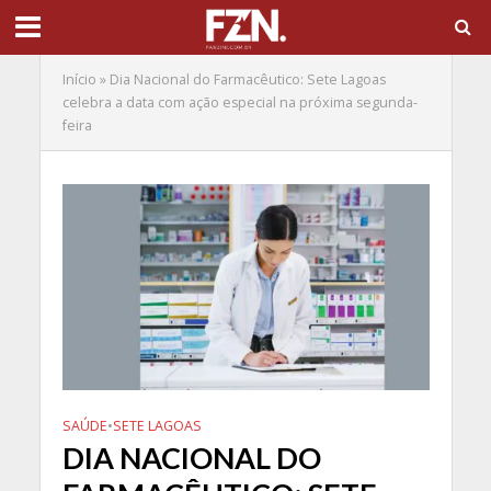
Início
»
Dia Nacional do Farmacêutico: Sete Lagoas
celebra a data com ação especial na próxima segunda-
feira
SAÚDE
•
SETE LAGOAS
DIA NACIONAL DO