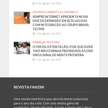
8 de agosto de 2026
DESENVOLVIMENTO ECONÔMICO
SEMPRE INTERNET APRESENTA NOVA
FASE DE EXPANSÃO EM SETE LAGOAS
COM INTEGRAÇÃO AO GRUPO BRASIL
TECPAR
7 de agosto de 2026
FINANÇAS PESSOAIS
O FIM DA OSTENTAÇÃO: POR QUE DIZER
‘ISSO NÃO É MINHA PRIORIDADE AGORA’
VIROU SINAL DE MENTE PRÓSPERA
7 de agosto de 2026
REVISTA FANZINI
Uma revista eletrônica que aborda temas essenciais
para o seu dia a dia. Com uma ampla gama de
conteúdos, desde Life Style, Saúde e Moda até Cultura,