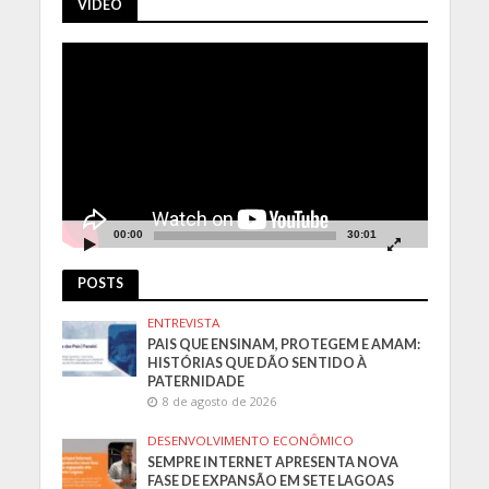
VÍDEO
Tocador
de
vídeo
00:00
30:01
POSTS
ENTREVISTA
PAIS QUE ENSINAM, PROTEGEM E AMAM:
HISTÓRIAS QUE DÃO SENTIDO À
PATERNIDADE
8 de agosto de 2026
DESENVOLVIMENTO ECONÔMICO
SEMPRE INTERNET APRESENTA NOVA
FASE DE EXPANSÃO EM SETE LAGOAS