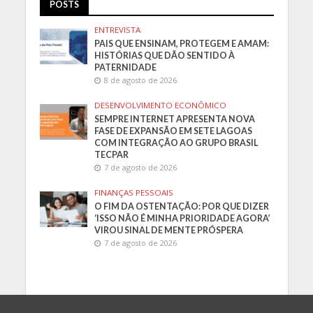
POSTS
ENTREVISTA
PAIS QUE ENSINAM, PROTEGEM E AMAM:
HISTÓRIAS QUE DÃO SENTIDO À
PATERNIDADE
8 de agosto de 2026
DESENVOLVIMENTO ECONÔMICO
SEMPRE INTERNET APRESENTA NOVA
FASE DE EXPANSÃO EM SETE LAGOAS
COM INTEGRAÇÃO AO GRUPO BRASIL
TECPAR
7 de agosto de 2026
FINANÇAS PESSOAIS
O FIM DA OSTENTAÇÃO: POR QUE DIZER
‘ISSO NÃO É MINHA PRIORIDADE AGORA’
VIROU SINAL DE MENTE PRÓSPERA
7 de agosto de 2026