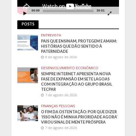
00:00
30:01
POSTS
ENTREVISTA
PAIS QUE ENSINAM, PROTEGEM E AMAM:
HISTÓRIAS QUE DÃO SENTIDO À
PATERNIDADE
8 de agosto de 2026
DESENVOLVIMENTO ECONÔMICO
SEMPRE INTERNET APRESENTA NOVA
FASE DE EXPANSÃO EM SETE LAGOAS
COM INTEGRAÇÃO AO GRUPO BRASIL
TECPAR
7 de agosto de 2026
FINANÇAS PESSOAIS
O FIM DA OSTENTAÇÃO: POR QUE DIZER
‘ISSO NÃO É MINHA PRIORIDADE AGORA’
VIROU SINAL DE MENTE PRÓSPERA
7 de agosto de 2026