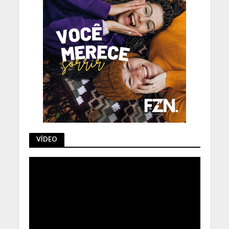
VÍDEO
Tocador
de
vídeo