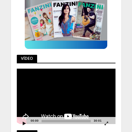
VÍDEO
Tocador
de
vídeo
00:00
30:01