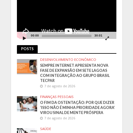
00:00
30:01
POSTS
DESENVOLVIMENTO ECONÔMICO
SEMPRE INTERNET APRESENTA NOVA
FASE DE EXPANSÃO EM SETE LAGOAS
COM INTEGRAÇÃO AO GRUPO BRASIL
TECPAR
7 de agosto de 2026
FINANÇAS PESSOAIS
O FIM DA OSTENTAÇÃO: POR QUE DIZER
‘ISSO NÃO É MINHA PRIORIDADE AGORA’
VIROU SINAL DE MENTE PRÓSPERA
7 de agosto de 2026
SAÚDE