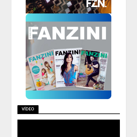
VÍDEO
Tocador
de
vídeo