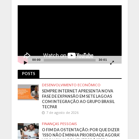
Tocador
de
vídeo
00:00
30:01
POSTS
DESENVOLVIMENTO ECONÔMICO
SEMPRE INTERNET APRESENTA NOVA
FASE DE EXPANSÃO EM SETE LAGOAS
COM INTEGRAÇÃO AO GRUPO BRASIL
TECPAR
7 de agosto de 2026
FINANÇAS PESSOAIS
O FIM DA OSTENTAÇÃO: POR QUE DIZER
‘ISSO NÃO É MINHA PRIORIDADE AGORA’