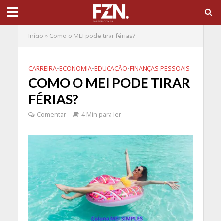
Início
»
Como o MEI pode tirar férias?
CARREIRA
•
ECONOMIA
•
EDUCAÇÃO
•
FINANÇAS PESSOAIS
COMO O MEI PODE TIRAR
FÉRIAS?
Comentar
4 Min para ler