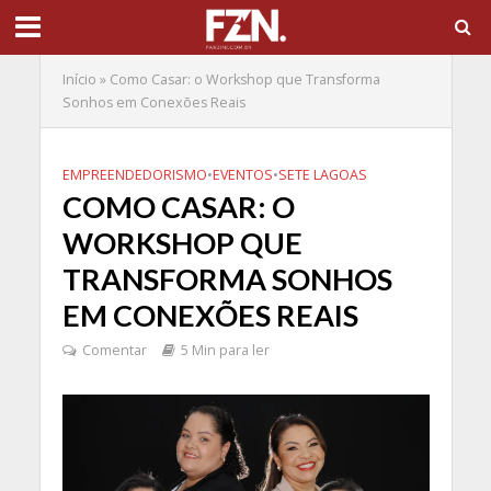
Início
»
Como Casar: o Workshop que Transforma
Sonhos em Conexões Reais
EMPREENDEDORISMO
•
EVENTOS
•
SETE LAGOAS
COMO CASAR: O
WORKSHOP QUE
TRANSFORMA SONHOS
EM CONEXÕES REAIS
Comentar
5 Min para ler