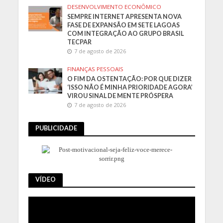
DESENVOLVIMENTO ECONÔMICO
SEMPRE INTERNET APRESENTA NOVA
FASE DE EXPANSÃO EM SETE LAGOAS
COM INTEGRAÇÃO AO GRUPO BRASIL
TECPAR
7 de agosto de 2026
FINANÇAS PESSOAIS
O FIM DA OSTENTAÇÃO: POR QUE DIZER
‘ISSO NÃO É MINHA PRIORIDADE AGORA’
VIROU SINAL DE MENTE PRÓSPERA
7 de agosto de 2026
PUBLICIDADE
VÍDEO
Tocador
de
vídeo