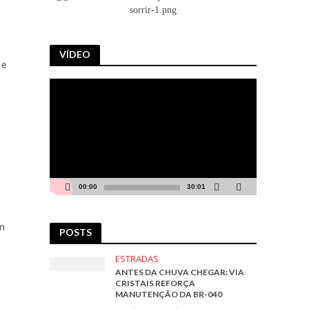
VÍDEO
 e
Tocador
de
vídeo
00:00
30:01
em
POSTS
ESTRADAS
ANTES DA CHUVA CHEGAR: VIA
CRISTAIS REFORÇA
MANUTENÇÃO DA BR-040