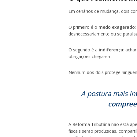
Em cenários de mudança, dois c
O primeiro é o
medo exagerado
:
desnecessariamente ou se paralisa
O segundo é a
indiferença
: acha
obrigações chegarem.
Nenhum dos dois protege ningué
A postura mais in
compreen
A Reforma Tributária não está ap
fiscais serão produzidas, compart