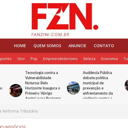
HOME
QUEM SOMOS
ANUNCIE
CONTATO
portes
Giro
Pop
Empreendedorismo
Beleza
Economia
Tu
Tecnologia contra a
Audiência Pública
Vulnerabilidade
debate política
Noturna: Belo
municipal de
lo
Horizonte Inaugura o
prevenção e
Primeiro ‘Abrigo
enfrentamento da
Amigo’ para Proteger
violência contra a
Mulheres nos Pontos
mulher
de Ônibus
a Reforma Tributária
MO
•
NEGÓCIOS