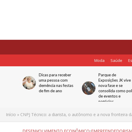
Moda
Saúde
Es
toda
Dicas para receber
Parque de
isa
uma pessoa com
Exposições JK vive
Especial
demência nas festas
nova fase e se
: Para
de fim de ano
consolida como po
 Maria da
de eventos e
negócios
Início
»
CNPJ Técnico: a diarista, o autônomo e a nova fronteira d
DESENVOLVIMENTO ECONÔMICO
•
EMPREENDEDORIS