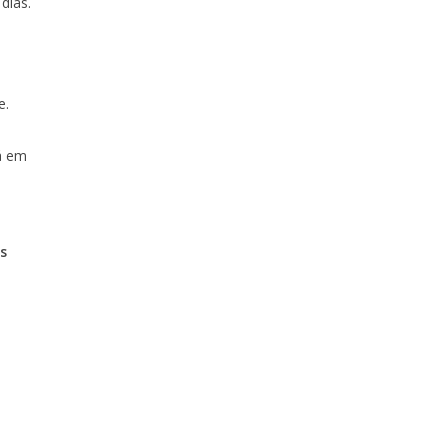
dias.
e.
á em
s