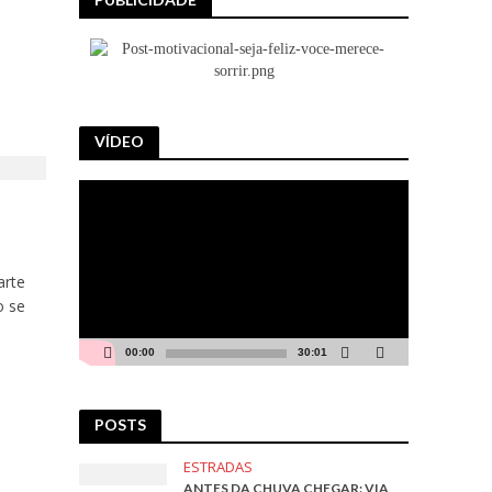
VÍDEO
Tocador
de
vídeo
arte
o se
00:00
30:01
POSTS
ESTRADAS
ANTES DA CHUVA CHEGAR: VIA