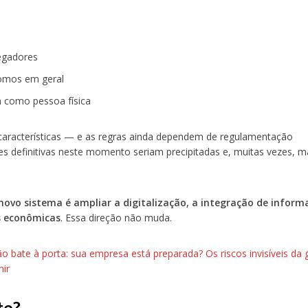
regadores
nomos em geral
am como pessoa física
 características — e as regras ainda dependem de regulamentação
s definitivas neste momento seriam precipitadas e, muitas vezes, m
novo sistema é ampliar a digitalização, a integração de inform
s econômicas
. Essa direção não muda.
ão bate à porta: sua empresa está preparada? Os riscos invisíveis da
nir
te?