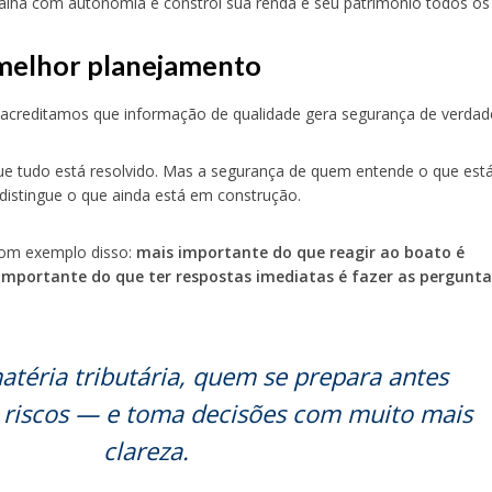
balha com autonomia e constrói sua renda e seu patrimônio todos os 
melhor planejamento
 acreditamos que informação de qualidade gera segurança de verdad
e tudo está resolvido. Mas a segurança de quem entende o que est
 distingue o que ainda está em construção.
bom exemplo disso:
mais importante do que reagir ao boato é
importante do que ter respostas imediatas é fazer as pergunta
téria tributária, quem se prepara antes
 riscos — e toma decisões com muito mais
clareza.