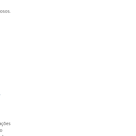
osos.
,
mações
 o