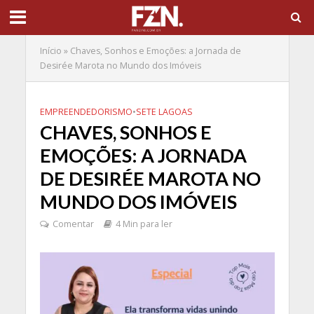
Início
»
Chaves, Sonhos e Emoções: a Jornada de
Desirée Marota no Mundo dos Imóveis
EMPREENDEDORISMO
•
SETE LAGOAS
CHAVES, SONHOS E
EMOÇÕES: A JORNADA
DE DESIRÉE MAROTA NO
MUNDO DOS IMÓVEIS
Comentar
4 Min para ler