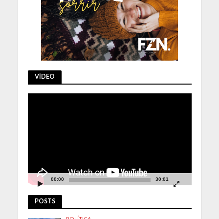
VÍDEO
Tocador
de
vídeo
00:00
30:01
POSTS
POLÍTICA