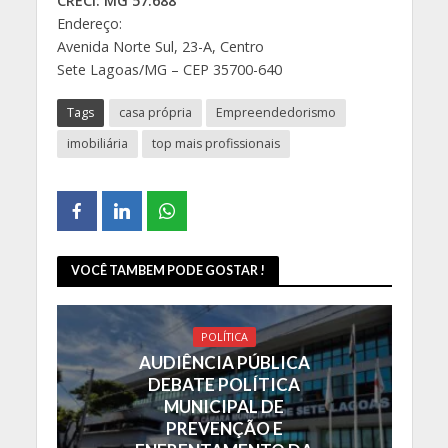
CRECI: MG 57.688
Endereço:
Avenida Norte Sul, 23-A, Centro
Sete Lagoas/MG – CEP 35700-640
Tags
casa própria
Empreendedorismo
imobiliária
top mais profissionais
VOCÊ TAMBEM PODE GOSTAR !
POLÍTICA
AUDIÊNCIA PÚBLICA
DEBATE POLÍTICA
MUNICIPAL DE
PREVENÇÃO E