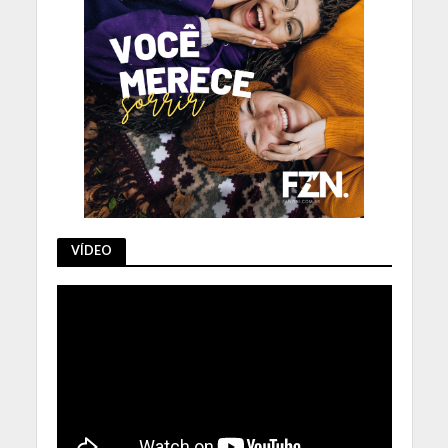
VÍDEO
Tocador
de
vídeo