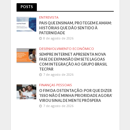
POSTS
ENTREVISTA
PAIS QUE ENSINAM, PROTEGEM E AMAM:
HISTÓRIAS QUE DÃO SENTIDO À
PATERNIDADE
8 de agosto de 2026
DESENVOLVIMENTO ECONÔMICO
SEMPRE INTERNET APRESENTA NOVA
FASE DE EXPANSÃO EM SETE LAGOAS
COM INTEGRAÇÃO AO GRUPO BRASIL
TECPAR
7 de agosto de 2026
FINANÇAS PESSOAIS
O FIM DA OSTENTAÇÃO: POR QUE DIZER
‘ISSO NÃO É MINHA PRIORIDADE AGORA’
VIROU SINAL DE MENTE PRÓSPERA
7 de agosto de 2026