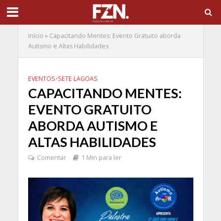
Início
»
Capacitando Mentes: Evento Gratuito aborda
Autismo e Altas Habilidades
EVENTOS
•
SETE LAGOAS
CAPACITANDO MENTES:
EVENTO GRATUITO
ABORDA AUTISMO E
ALTAS HABILIDADES
Comentar
1 Min para ler