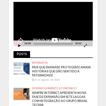
Tocador
de
vídeo
00:00
30:01
POSTS
ENTREVISTA
PAIS QUE ENSINAM, PROTEGEM E AMAM:
HISTÓRIAS QUE DÃO SENTIDO À
PATERNIDADE
8 de agosto de 2026
DESENVOLVIMENTO ECONÔMICO
SEMPRE INTERNET APRESENTA NOVA
FASE DE EXPANSÃO EM SETE LAGOAS
COM INTEGRAÇÃO AO GRUPO BRASIL
TECPAR