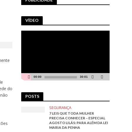
VÍDEO
Tocador
de
vídeo
mente
00:00
30:01
de
sede do
 não
POSTS
SEGURANÇA
7 LEIS QUE TODA MULHER
PRECISA CONHECER – ESPECIAL
AGOSTO LILÁS: PARA ALÉM DA LEI
ções
MARIA DA PENHA