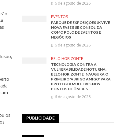
6 de agosto de 2026
irão
EVENTOS
ui
PARQUE DE EXPOSIÇÕES JK VIVE
as
NOVA FASE E SE CONSOLIDA
COMO POLO DE EVENTOS E
NEGÓCIOS
6 de agosto de 2026
lusão,
BELO HORIZONTE
TECNOLOGIA CONTRA A
VULNERABILIDADE NOTURNA:
BELO HORIZONTE INAUGURA O
berto
PRIMEIRO ‘ABRIGO AMIGO’ PARA
PROTEGER MULHERES NOS
tada
PONTOS DE ÔNIBUS
lham
6 de agosto de 2026
ou os
PUBLICIDADE
mos