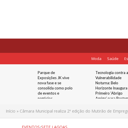
Moda
Saúde
Es
receber
Parque de
Tecnologia contra 
 com
Exposições JK vive
Vulnerabilidade
s festas
nova fase e se
Noturna: Belo
no
consolida como polo
Horizonte Inaugura
de eventos e
Primeiro ‘Abrigo
negócios
Amigo’ para Proteg
Mulheres nos Pont
de Ônibus
Início
»
Câmara Municipal realiza 2ª edição do Mutirão de Empre
EVENTOS
•
SETE LAGOAS