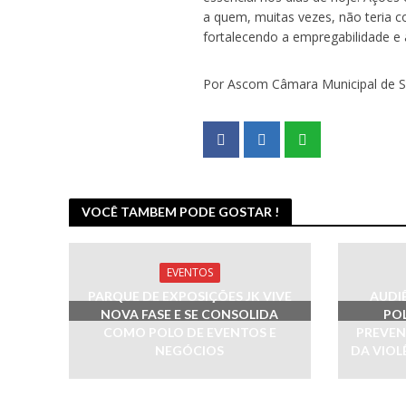
a quem, muitas vezes, não teria c
fortalecendo a empregabilidade e 
Por Ascom Câmara Municipal de 
VOCÊ TAMBEM PODE GOSTAR !
EVENTOS
PARQUE DE EXPOSIÇÕES JK VIVE
AUDI
NOVA FASE E SE CONSOLIDA
POL
COMO POLO DE EVENTOS E
PREVEN
NEGÓCIOS
DA VIOL