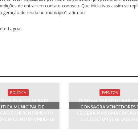
ondições de entrar em contato conosco. Que iniciativas assim se rep
a geração de renda no município”, afirmou.
Sete Lagoas
POLÍTICA
EVENTOS
ÊNCIA PÚBLICA DEBATE
FESTIVAL SABOR DE BAR 20
ÍTICA MUNICIPAL DE
CONSAGRA VENCEDORES 
ÇÃO E ENFRENTAMENTO
CELEBRA MAIS UMA EDIÇÃO 
ÊNCIA CONTRA A MULHER
SUCESSO EM SETE LAGOA