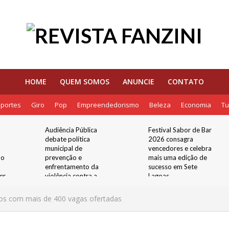
HOME
QUEM SOMOS
ANUNCIE
CONTATO
portes
Giro
Pop
Empreendedorismo
Beleza
Economia
Tu
a
Audiência Pública
Festival Sabor de Bar
debate política
2026 consagra
municipal de
vencedores e celebra
 o
prevenção e
mais uma edição de
enfrentamento da
sucesso em Sete
er
violência contra a
Lagoas
os
mulher
gos com mais de 400 vagas ofertadas