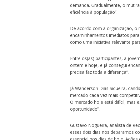
demanda. Gradualmente, o mutirão
eficiência à população”.
De acordo com a organização, o re
encaminhamentos imediatos para e
como uma iniciativa relevante pa
Entre os(as) participantes, a jove
ontem e hoje, e já consegui enc
precisa faz toda a diferença”.
Já Wanderson Dias Siqueira, cand
mercado cada vez mais competitiv
O mercado hoje está difícil, mas
oportunidade”.
Gustavo Nogueira, analista de Recu
esses dois dias nos deparamos com
essencial nos dias de hoje. Ações