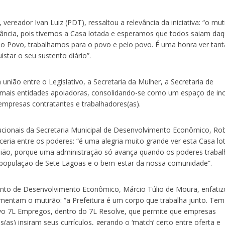
vereador Ivan Luiz (PDT), ressaltou a relevância da iniciativa: “o mut
ncia, pois tivemos a Casa lotada e esperamos que todos saiam daq
 Povo, trabalhamos para o povo e pelo povo. É uma honra ver tant
star o seu sustento diário”.
união entre o Legislativo, a Secretaria da Mulher, a Secretaria de
ais entidades apoiadoras, consolidando-se como um espaço de inc
empresas contratantes e trabalhadores(as).
ucionais da Secretaria Municipal de Desenvolvimento Econômico, Ro
ceria entre os poderes: “é uma alegria muito grande ver esta Casa lo
nião, porque uma administração só avança quando os poderes traba
população de Sete Lagoas e o bem-estar da nossa comunidade”.
unto de Desenvolvimento Econômico, Márcio Túlio de Moura, enfatiz
entam o mutirão: “a Prefeitura é um corpo que trabalha junto. Te
ivo 7L Empregos, dentro do 7L Resolve, que permite que empresas
as) insiram seus currículos, gerando o ‘match’ certo entre oferta e