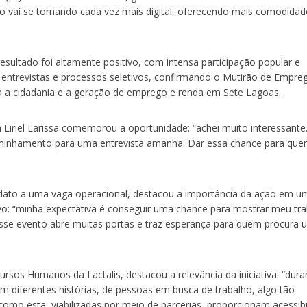
 vai se tornando cada vez mais digital, oferecendo mais comodidad
sultado foi altamente positivo, com intensa participação popular e
ntrevistas e processos seletivos, confirmando o Mutirão de Empre
ra a cidadania e a geração de emprego e renda em Sete Lagoas.
m Liriel Larissa comemorou a oportunidade: “achei muito interessante
aminhamento para uma entrevista amanhã. Dar essa chance para qu
idato a uma vaga operacional, destacou a importância da ação em u
o: “minha expectativa é conseguir uma chance para mostrar meu tra
 esse evento abre muitas portas e traz esperança para quem procura
rsos Humanos da Lactalis, destacou a relevância da iniciativa: “dura
 diferentes histórias, de pessoas em busca de trabalho, algo tão
 como esta, viabilizadas por meio de parcerias, proporcionam acessibi