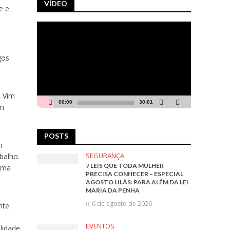
VÍDEO
e e
Tocador
de
vídeo
gos
. Vim
00:00
30:01
em
POSTS
m
SEGURANÇA
balho.
7 LEIS QUE TODA MULHER
 uma
PRECISA CONHECER – ESPECIAL
AGOSTO LILÁS: PARA ALÉM DA LEI
MARIA DA PENHA
6 de agosto de 2026
nte
EVENTOS
lidade