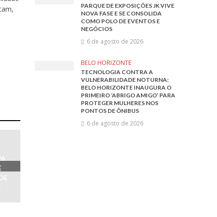
PARQUE DE EXPOSIÇÕES JK VIVE
itam,
NOVA FASE E SE CONSOLIDA
COMO POLO DE EVENTOS E
NEGÓCIOS
6 de agosto de 2026
BELO HORIZONTE
TECNOLOGIA CONTRA A
VULNERABILIDADE NOTURNA:
BELO HORIZONTE INAUGURA O
PRIMEIRO ‘ABRIGO AMIGO’ PARA
PROTEGER MULHERES NOS
PONTOS DE ÔNIBUS
6 de agosto de 2026
26
E
DE
S