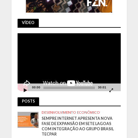
VÍDEO
Tocador
de
vídeo
00:00
30:01
POSTS
DESENVOLVIMENTO ECONÔMICO
SEMPRE INTERNET APRESENTA NOVA
FASE DE EXPANSÃO EM SETE LAGOAS
COM INTEGRAÇÃO AO GRUPO BRASIL
TECPAR