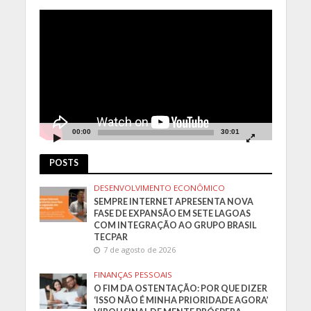
Tocador
de
vídeo
00:00
30:01
POSTS
DESENVOLVIMENTO ECONÔMICO
SEMPRE INTERNET APRESENTA NOVA
FASE DE EXPANSÃO EM SETE LAGOAS
COM INTEGRAÇÃO AO GRUPO BRASIL
TECPAR
7 de agosto de 2026
FINANÇAS PESSOAIS
O FIM DA OSTENTAÇÃO: POR QUE DIZER
‘ISSO NÃO É MINHA PRIORIDADE AGORA’