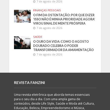
7 de agosto de 2026
FINANÇAS PESSOAIS
O FIM DA OSTENTAÇÃO: POR QUE DIZER
‘ISSO NÃO É MINHA PRIORIDADE AGORA’
VIROU SINAL DE MENTE PRÓSPERA
7 de agosto de 2026
SAÚDE
O OURO DA VIDA: COMO O AGOSTO
DOURADO CELEBRA O PODER
TRANSFORMADOR DA AMAMENTAÇÃO
7 de agosto de 2026
REVISTA FANZINI
Uma revista eletrônica que aborda temas essenciais
para o seu dia a dia. Com uma ampla gama de
conteúdos, desde Life Style, Saúde e Moda até Cultura,
Educação, Beleza, Empreendedorismo e Música,