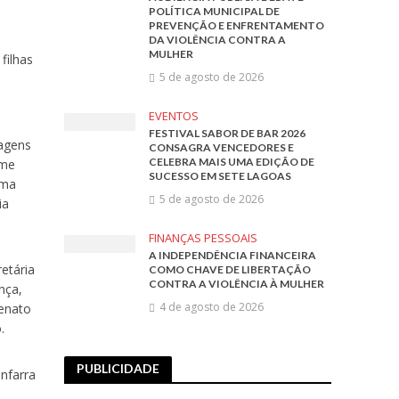
POLÍTICA MUNICIPAL DE
PREVENÇÃO E ENFRENTAMENTO
DA VIOLÊNCIA CONTRA A
MULHER
filhas
5 de agosto de 2026
,
EVENTOS
FESTIVAL SABOR DE BAR 2026
agens
CONSAGRA VENCEDORES E
CELEBRA MAIS UMA EDIÇÃO DE
ame
SUCESSO EM SETE LAGOAS
ima
5 de agosto de 2026
ia
FINANÇAS PESSOAIS
A INDEPENDÊNCIA FINANCEIRA
etária
COMO CHAVE DE LIBERTAÇÃO
CONTRA A VIOLÊNCIA À MULHER
nça,
4 de agosto de 2026
Renato
.
PUBLICIDADE
anfarra