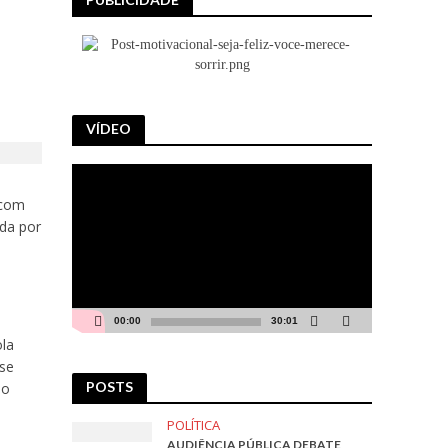
VÍDEO
Tocador
de
 com
vídeo
ada por
é
00:00
30:01
ola
 se
POSTS
mo
.
POLÍTICA
AUDIÊNCIA PÚBLICA DEBATE