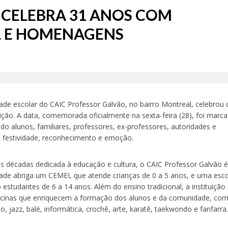
 CELEBRA 31 ANOS COM
L E HOMENAGENS
ade escolar do CAIC Professor Galvão, no bairro Montreal, celebrou
uição. A data, comemorada oficialmente na sexta-feira (28), foi marc
o alunos, familiares, professores, ex-professores, autoridades e
e festividade, reconhecimento e emoção.
ês décadas dedicada à educação e cultura, o CAIC Professor Galvão 
dade abriga um CEMEI, que atende crianças de 0 a 5 anos, e uma esc
 estudantes de 6 a 14 anos. Além do ensino tradicional, a instituição
oficinas que enriquecem a formação dos alunos e da comunidade, co
ado, jazz, balé, informática, crochê, arte, karatê, taekwondo e fanfarra