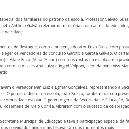
pecial dos familiares do patrono da escola, Professor Galvão. Suas 
 o neto Antônio Galvão relembraram histórias marcantes do educador
le na cidade.
ntos de destaque, como a presença do ator Enzo Diniz, com pass
a eleger os vencedores do concurso Garoto e Garota Galvão. O cert
no) e Aila e Enzo (6º ao 9º ano) como os rostos da escola até a próx
inda com as misses Ana Luiza e Ingrid Volponi, além da mini miss Mar
ardo.
tavam o vereador Ivan Luiz e Egmar Gonçalves, representando a Secr
ois. O primeiro diretor da escola, João Bosco, também marcou prese
a comunidade escolar. O gerente geral da Secretaria de Educação, 
la, Rosemeire de Melo Corrêa, vibraram com o sucesso da celebração
Secretaria Municipal de Educação e teve a participação especial da f
a dos convidados ainda mais festiva. Um dos momentos mais