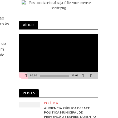
heo
ito às
VÍDEO
Tocador
de
 dia
vídeo
 um
nde
00:00
30:01
POSTS
POLÍTICA
AUDIÊNCIA PÚBLICA DEBATE
POLÍTICA MUNICIPAL DE
PREVENÇÃO E ENFRENTAMENTO