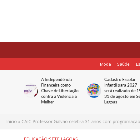
Moda
Saúde
Es
ência
Cadastro Escolar
Volta das férias de
como
Infantil para 2027
levar 62 mil veículo
bertação
será realizado de 1º a
BR-040 nesta quint
lência à
31 de agosto em Sete
(31); fluxo será 24
Lagoas
maior que o normal
Início
»
CAIC Professor Galvão celebra 31 anos com programaçã
EDUCAÇÃO
•
SETE LAGOAS