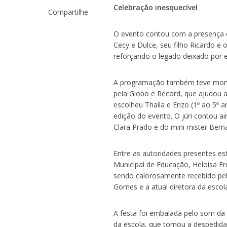
Celebração inesquecível
Compartilhe
O evento contou com a presença es
Cecy e Dulce, seu filho Ricardo e
reforçando o legado deixado por e
A programação também teve mome
pela Globo e Record, que ajudou 
escolheu Thaila e Enzo (1º ao 5º a
edição do evento. O júri contou a
Clara Prado e do mini mister Bern
Entre as autoridades presentes es
Municipal de Educação, Heloísa Fr
sendo calorosamente recebido pel
Gomes e a atual diretora da esco
A festa foi embalada pelo som da 
da escola, que tornou a despedid