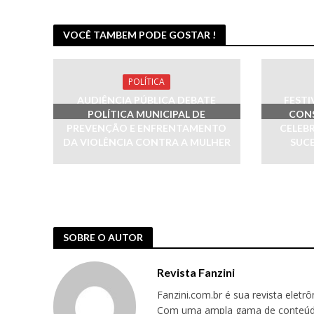
VOCÊ TAMBEM PODE GOSTAR !
POLÍTICA
AUDIÊNCIA PÚBLICA DEBATE
FESTI
POLÍTICA MUNICIPAL DE
CON
PREVENÇÃO E ENFRENTAMENTO
CELEB
DA VIOLÊNCIA CONTRA A MULHER
SUCE
SOBRE O AUTOR
Revista Fanzini
Fanzini.com.br é sua revista eletr
Com uma ampla gama de conteúdos,