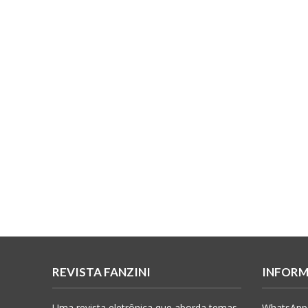
REVISTA FANZINI
INFORM
Uma revista eletrônica que aborda temas
WhatsApp 