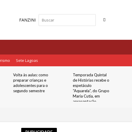
FANZINI
rismo
Sete Lagoas
Temporada Quintal
Bolsa Família: CAIXA
de Histórias recebe o
inicia o pagamento
espetáculo
para beneficiários
“Aquarela”, do Grupo
com NIS terminado
Maria Cutia, em
em 9
apresentação
gratuita no Quintal
Boi da Manta
PUBLICIDADE