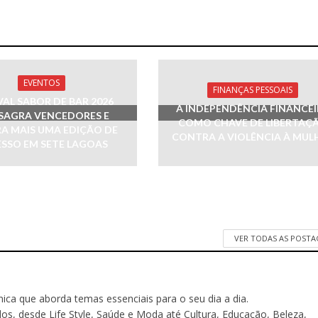
EVENTOS
FINANÇAS PESSOAIS
VAL SABOR DE BAR 2026
A INDEPENDÊNCIA FINANCE
SAGRA VENCEDORES E
COMO CHAVE DE LIBERTAÇ
RA MAIS UMA EDIÇÃO DE
CONTRA A VIOLÊNCIA À MUL
SSO EM SETE LAGOAS
VER TODAS AS POST
ônica que aborda temas essenciais para o seu dia a dia.
 desde Life Style, Saúde e Moda até Cultura, Educação, Beleza,