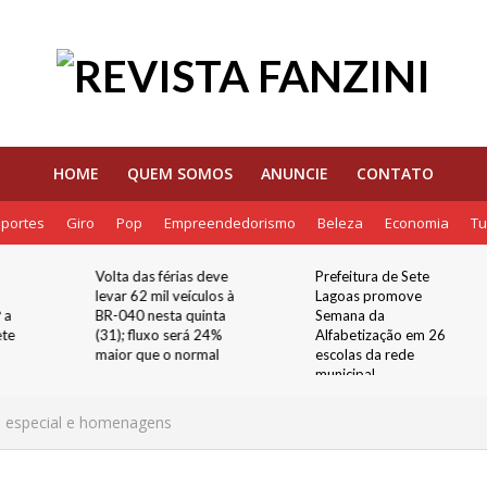
HOME
QUEM SOMOS
ANUNCIE
CONTATO
portes
Giro
Pop
Empreendedorismo
Beleza
Economia
Tu
ve
Prefeitura de Sete
Volta às aulas: como
s à
Lagoas promove
preparar crianças e
a
Semana da
adolescentes para o
%
Alfabetização em 26
segundo semestre
escolas da rede
municipal
o especial e homenagens