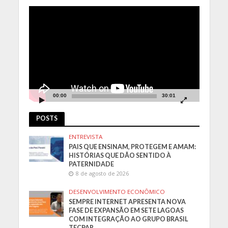
Tocador
de
vídeo
00:00
30:01
POSTS
ENTREVISTA
PAIS QUE ENSINAM, PROTEGEM E AMAM:
HISTÓRIAS QUE DÃO SENTIDO À
PATERNIDADE
8 de agosto de 2026
DESENVOLVIMENTO ECONÔMICO
SEMPRE INTERNET APRESENTA NOVA
FASE DE EXPANSÃO EM SETE LAGOAS
COM INTEGRAÇÃO AO GRUPO BRASIL
TECPAR