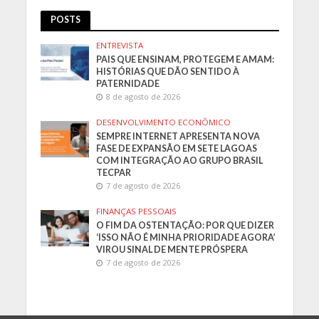
POSTS
ENTREVISTA
PAIS QUE ENSINAM, PROTEGEM E AMAM:
HISTÓRIAS QUE DÃO SENTIDO À
PATERNIDADE
8 de agosto de 2026
DESENVOLVIMENTO ECONÔMICO
SEMPRE INTERNET APRESENTA NOVA
FASE DE EXPANSÃO EM SETE LAGOAS
COM INTEGRAÇÃO AO GRUPO BRASIL
TECPAR
7 de agosto de 2026
FINANÇAS PESSOAIS
O FIM DA OSTENTAÇÃO: POR QUE DIZER
‘ISSO NÃO É MINHA PRIORIDADE AGORA’
VIROU SINAL DE MENTE PRÓSPERA
7 de agosto de 2026