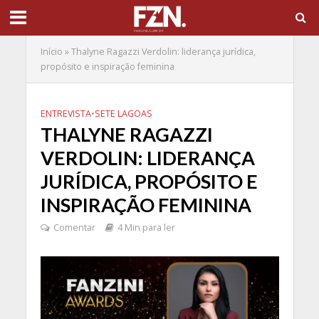
Início
»
Thalyne Ragazzi Verdolin: liderança jurídica,
propósito e inspiração feminina
ENTREVISTA
•
SETE LAGOAS
THALYNE RAGAZZI
VERDOLIN: LIDERANÇA
JURÍDICA, PROPÓSITO E
INSPIRAÇÃO FEMININA
Comentar
4 Min para ler