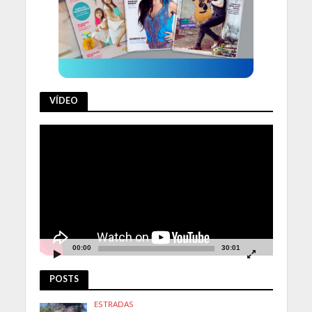
VÍDEO
Tocador
de
vídeo
00:00
30:01
POSTS
ESTRADAS