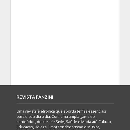
REVISTA FANZINI
Uma revista eletrônica que aborda temas essenciais
para o seu dia a dia. Com uma ampla gama de
conteúdos, desde Life Style, Saúde e Moda até Cultura,
Educação, Beleza, Empreendedorismo e Música,