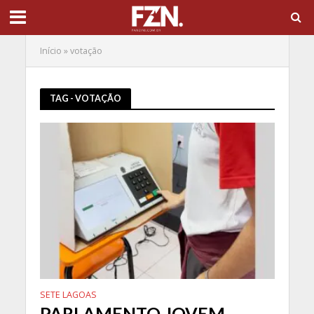
Início
»
votação
TAG - VOTAÇÃO
SETE LAGOAS
PARLAMENTO JOVEM