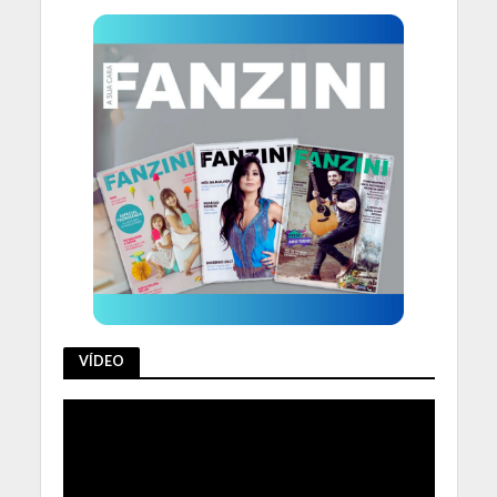
VÍDEO
Tocador
de
vídeo