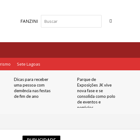
FANZINI
rismo
Sete Lagoas
Dicas para receber
Parque de
uma pessoa com
Exposições JK vive
demência nas festas
nova fase e se
de fim de ano
consolida como polo
de eventos e
negócios
PUBLICIDADE