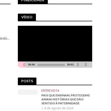
VÍDEO
Tocador
de
vídeo
indo...
00:00
30:01
POSTS
ENTREVISTA
PAIS QUE ENSINAM, PROTEGEM E
AMAM: HISTÓRIAS QUE DÃO
SENTIDO À PATERNIDADE
8 de agosto de 2026