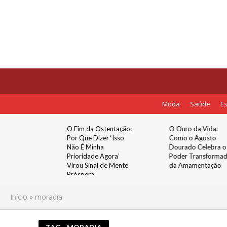
Moda
Saúde
Es
rnet
O Fim da Ostentação:
O Ouro da Vida:
ova fase
Por Que Dizer ‘Isso
Como o Agosto
o em Sete
Não É Minha
Dourado Celebra o
Prioridade Agora’
Poder Transforma
ao Grupo
Virou Sinal de Mente
da Amamentação
r
Próspera
Início
»
moradia