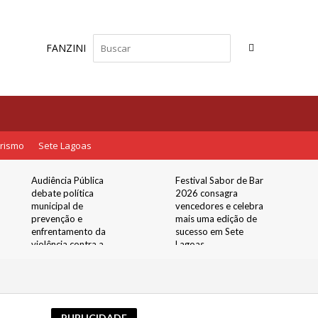
FANZINI
rismo
Sete Lagoas
Audiência Pública
Festival Sabor de Bar
debate política
2026 consagra
municipal de
vencedores e celebra
prevenção e
mais uma edição de
enfrentamento da
sucesso em Sete
violência contra a
Lagoas
mulher
PUBLICIDADE