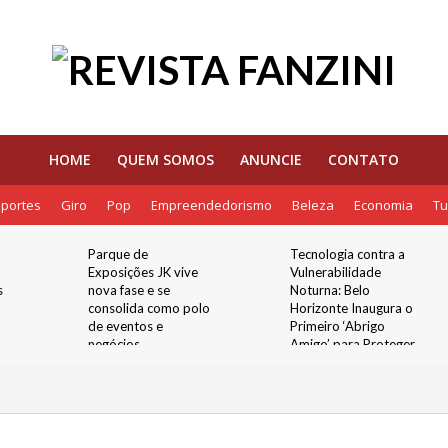
HOME
QUEM SOMOS
ANUNCIE
CONTATO
portes
Giro
Pop
Empreendedorismo
Beleza
Economia
Tu
Parque de
Tecnologia contra a
Exposições JK vive
Vulnerabilidade
s
nova fase e se
Noturna: Belo
consolida como polo
Horizonte Inaugura o
de eventos e
Primeiro ‘Abrigo
negócios
Amigo’ para Proteger
Mulheres nos Pontos
de Ônibus