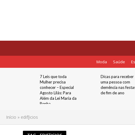
Moda
Saúde
Es
uva
7 Leis que toda
Dicas para receber
Cristais
Mulher precisa
uma pessoa com
nutenção
conhecer – Especial
demência nas festa
Agosto Lilás: Para
de fim de ano
Além da Lei Maria da
Penha
Início
»
edif[icios