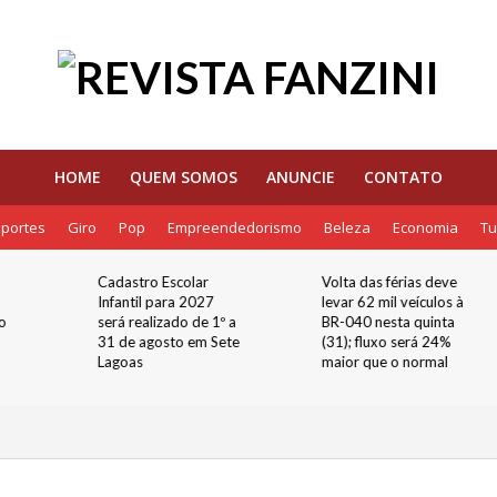
HOME
QUEM SOMOS
ANUNCIE
CONTATO
portes
Giro
Pop
Empreendedorismo
Beleza
Economia
Tu
Volta das férias deve
Prefeitura de Sete
levar 62 mil veículos à
Lagoas promove
 a
BR-040 nesta quinta
Semana da
ete
(31); fluxo será 24%
Alfabetização em 26
maior que o normal
escolas da rede
municipal