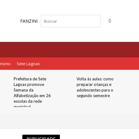
FANZINI
rismo
Sete Lagoas
Volta às aulas: como
Temporada Quintal
preparar crianças e
de Histórias recebe o
adolescentes para o
espetáculo
segundo semestre
“Aquarela”, do Grupo
Maria Cutia, em
apresentação
gratuita no Quintal
Boi da Manta
PUBLICIDADE