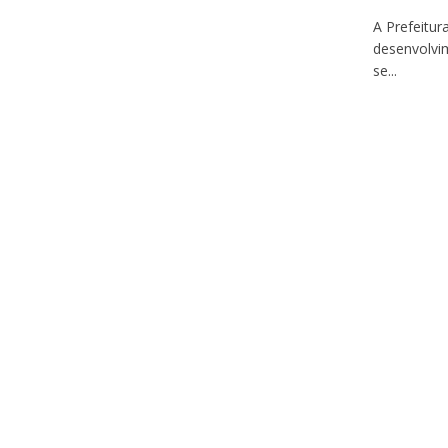
A Prefeitur
desenvolvi
se...