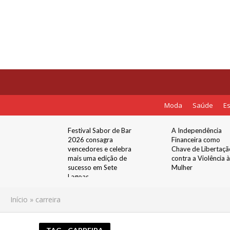
Moda
Saúde
Es
bor de Bar
A Independência
Cadastro Escolar
gra
Financeira como
Infantil para 2027
e celebra
Chave de Libertação
será realizado de 1º
ição de
contra a Violência à
31 de agosto em S
Sete
Mulher
Lagoas
Início
»
carreira