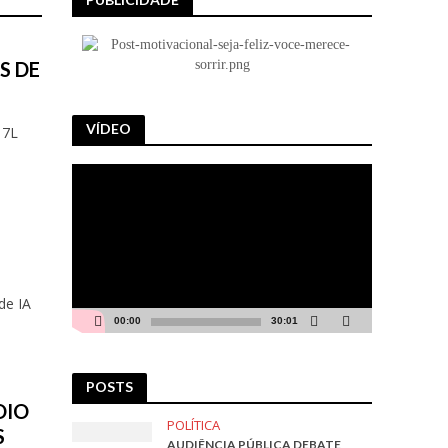
S DE
VÍDEO
 7L
.
Tocador
de
vídeo
de IA
00:00
30:01
POSTS
OIO
POLÍTICA
S
AUDIÊNCIA PÚBLICA DEBATE