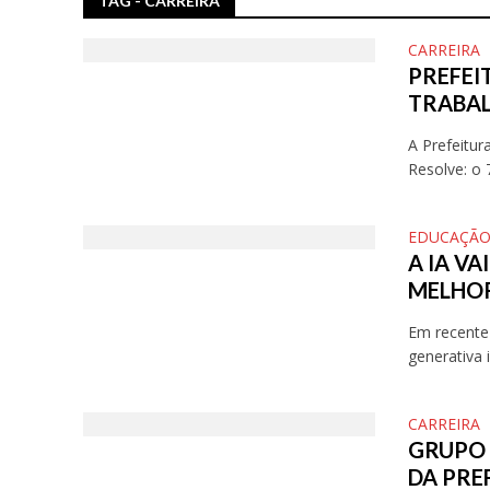
TAG - CARREIRA
CARREIRA
PREFEI
TRABAL
A Prefeitur
Resolve: o 
EDUCAÇÃ
A IA V
MELHO
Em recente
generativa 
CARREIRA
GRUPO 
DA PRE