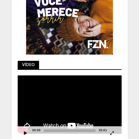
VÍDEO
Tocador
de
vídeo
00:00
30:01