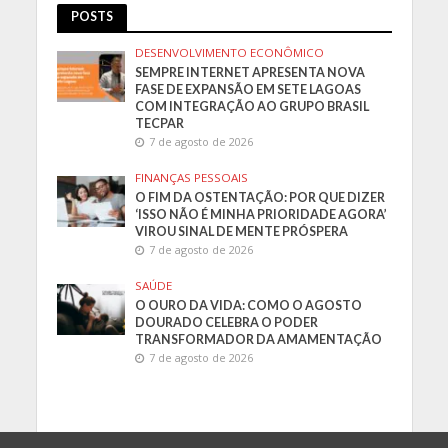
POSTS
DESENVOLVIMENTO ECONÔMICO
SEMPRE INTERNET APRESENTA NOVA
FASE DE EXPANSÃO EM SETE LAGOAS
COM INTEGRAÇÃO AO GRUPO BRASIL
TECPAR
7 de agosto de 2026
FINANÇAS PESSOAIS
O FIM DA OSTENTAÇÃO: POR QUE DIZER
‘ISSO NÃO É MINHA PRIORIDADE AGORA’
VIROU SINAL DE MENTE PRÓSPERA
7 de agosto de 2026
SAÚDE
O OURO DA VIDA: COMO O AGOSTO
DOURADO CELEBRA O PODER
TRANSFORMADOR DA AMAMENTAÇÃO
7 de agosto de 2026