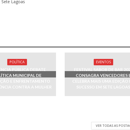
e Sete Lagoas
POLÍTICA
EVENTOS
ÊNCIA PÚBLICA DEBATE
FESTIVAL SABOR DE BAR 20
ÍTICA MUNICIPAL DE
CONSAGRA VENCEDORES 
ÇÃO E ENFRENTAMENTO
CELEBRA MAIS UMA EDIÇÃO 
ÊNCIA CONTRA A MULHER
SUCESSO EM SETE LAGOA
VER TODAS AS POST