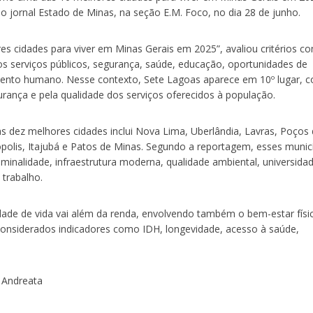
 jornal Estado de Minas, na seção E.M. Foco, no dia 28 de junho.
ores cidades para viver em Minas Gerais em 2025”, avaliou critérios c
dos serviços públicos, segurança, saúde, educação, oportunidades de
mento humano. Nesse contexto, Sete Lagoas aparece em 10º lugar, 
rança e pela qualidade dos serviços oferecidos à população.
s dez melhores cidades inclui Nova Lima, Uberlândia, Lavras, Poços
nópolis, Itajubá e Patos de Minas. Segundo a reportagem, esses munic
iminalidade, infraestrutura moderna, qualidade ambiental, universida
 trabalho.
dade de vida vai além da renda, envolvendo também o bem-estar físi
 considerados indicadores como IDH, longevidade, acesso à saúde,
o Andreata