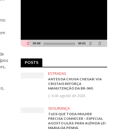
Tocador
de
vídeo
omo
com
00:00
30:01
 de
ípios
POSTS
des,
ESTRADAS
ANTES DA CHUVA CHEGAR: VIA
CRISTAIS REFORÇA
co,
MANUTENÇÃO DA BR-040
6 de agosto de 2026
SEGURANÇA
7 LEIS QUE TODA MULHER
PRECISA CONHECER – ESPECIAL
AGOSTO LILÁS: PARA ALÉM DA LEI
MARIA DA PENHA