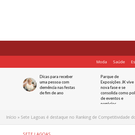
Moda
Saúde
Es
toda
Dicas para receber
Parque de
isa
uma pessoa com
Exposições JK vive
Especial
demência nas festas
nova fase e se
: Para
de fim de ano
consolida como po
 Maria da
de eventos e
negócios
Início
»
Sete Lagoas é destaque no Ranking de Competitividade d
SETE LAGOAS