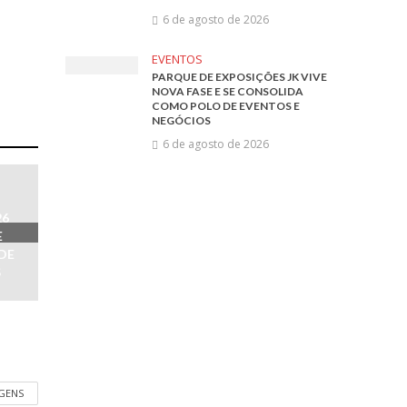
6 de agosto de 2026
EVENTOS
PARQUE DE EXPOSIÇÕES JK VIVE
NOVA FASE E SE CONSOLIDA
COMO POLO DE EVENTOS E
NEGÓCIOS
6 de agosto de 2026
26
E
DE
S
AGENS