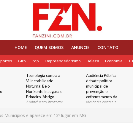
HOME
QUEM SOMOS
ANUNCIE
CONTATO
portes
Giro
Pop
Empreendedorismo
Beleza
Economia
Tu
Tecnologia contra a
Audiência Pública
Vulnerabilidade
debate política
Noturna: Belo
municipal de
lo
Horizonte Inaugura o
prevenção e
Primeiro ‘Abrigo
enfrentamento da
Amigo’ para Proteger
violência contra a
Mulheres nos Pontos
mulher
de Ônibus
os Municípios e aparece em 13º lugar em MG