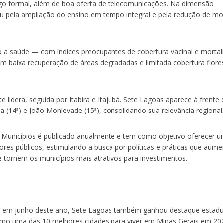
go formal, além de boa oferta de telecomunicações. Na dimensão
ou pela ampliação do ensino em tempo integral e pela redução de mo
o a saúde — com índices preocupantes de cobertura vacinal e mortal
 baixa recuperação de áreas degradadas e limitada cobertura flores
e lidera, seguida por Itabira e Itajubá. Sete Lagoas aparece à frente 
(14ª) e João Monlevade (15ª), consolidando sua relevância regional
 Municípios é publicado anualmente e tem como objetivo oferecer 
ores públicos, estimulando a busca por políticas e práticas que aum
e tornem os municípios mais atrativos para investimentos.
o em junho deste ano, Sete Lagoas também ganhou destaque estadu
como uma das 10 melhores cidades para viver em Minas Gerais em 20