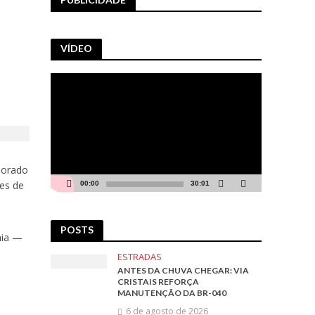
VÍDEO
Tocador
de
vídeo
borado
des de
00:00
30:01
POSTS
mia —
ESTRADAS
ANTES DA CHUVA CHEGAR: VIA
CRISTAIS REFORÇA
MANUTENÇÃO DA BR-040
6 de agosto de 2026