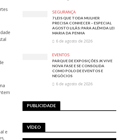
rtes
SEGURANÇA
7 LEIS QUE TODA MULHER
PRECISA CONHECER – ESPECIAL
AGOSTO LILÁS: PARA ALÉM DA LEI
idade
MARIA DA PENHA
tal
6 de agosto de 2026
EVENTOS
PARQUE DE EXPOSIÇÕES JK VIVE
de
NOVA FASE E SE CONSOLIDA
.
COMO POLO DE EVENTOS E
NEGÓCIOS
6 de agosto de 2026
uma
entem
PUBLICIDADE
VÍDEO
al e
25,