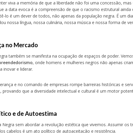
ter viva a memória de que a liberdade não foi uma concessão, mas
que a data evoca é a compreensão de que o racismo estrutural ainda
-lo é um dever de todos, não apenas da população negra. É um dia
dou nossa língua, nossa culinária, nossa música e nossa forma de ve
ça no Mercado
 Negra também se manifesta na ocupação de espaços de poder. Vem
preendedorismo
, onde homens e mulheres negros não apenas cria
 inovar e liderar.
derança e no comando de empresas rompe barreiras históricas e ser
, provando que a diversidade intelectual e cultural é um motor poten
ítico e de Autoestima
 Negra sem abordar a revolução estética que vivemos. Assumir os t
dos cabelos é um ato político de autoaceitação e resistência.