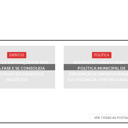
EVENTOS
POLÍTICA
 DE EXPOSIÇÕES JK VIVE
AUDIÊNCIA PÚBLICA DEBAT
 FASE E SE CONSOLIDA
POLÍTICA MUNICIPAL DE
 POLO DE EVENTOS E
PREVENÇÃO E ENFRENTAME
NEGÓCIOS
DA VIOLÊNCIA CONTRA A MU
VER TODAS AS POST