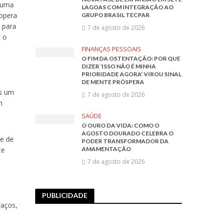
 uma
LAGOAS COM INTEGRAÇÃO AO
 opera
GRUPO BRASIL TECPAR
 para
7 de agosto de 2026
r o
FINANÇAS PESSOAIS
O FIM DA OSTENTAÇÃO: POR QUE
DIZER ‘ISSO NÃO É MINHA
PRIORIDADE AGORA’ VIROU SINAL
DE MENTE PRÓSPERA
os um
7 de agosto de 2026
m
SAÚDE
O OURO DA VIDA: COMO O
AGOSTO DOURADO CELEBRA O
ve de
PODER TRANSFORMADOR DA
te
AMAMENTAÇÃO
7 de agosto de 2026
PUBLICIDADE
raços,