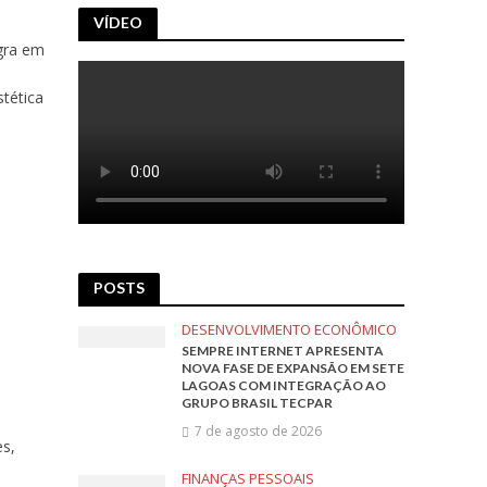
VÍDEO
gra em
stética
POSTS
DESENVOLVIMENTO ECONÔMICO
SEMPRE INTERNET APRESENTA
NOVA FASE DE EXPANSÃO EM SETE
LAGOAS COM INTEGRAÇÃO AO
GRUPO BRASIL TECPAR
7 de agosto de 2026
es,
FINANÇAS PESSOAIS