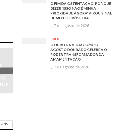
O FIM DA OSTENTAÇÃO: POR QUE
DIZER ‘ISSO NÃO É MINHA
PRIORIDADE AGORA’ VIROU SINAL
DE MENTE PRÓSPERA
7 de agosto de 2026
SAÚDE
O OURO DA VIDA: COMO O
AGOSTO DOURADO CELEBRA O
PODER TRANSFORMADOR DA
AMAMENTAÇÃO
E
7 de agosto de 2026
NTO
LHER
AGENS