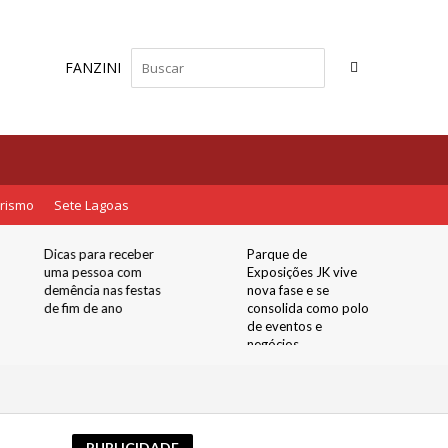
FANZINI
rismo
Sete Lagoas
Dicas para receber
Parque de
uma pessoa com
Exposições JK vive
demência nas festas
nova fase e se
de fim de ano
consolida como polo
de eventos e
negócios
PUBLICIDADE