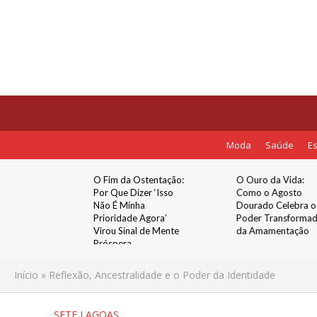
Moda
Saúde
Es
rnet
O Fim da Ostentação:
O Ouro da Vida:
ova fase
Por Que Dizer ‘Isso
Como o Agosto
o em Sete
Não É Minha
Dourado Celebra o
Prioridade Agora’
Poder Transforma
ao Grupo
Virou Sinal de Mente
da Amamentação
r
Próspera
Início
»
Reflexão, Ancestralidade e o Poder da Identidade
SETE LAGOAS