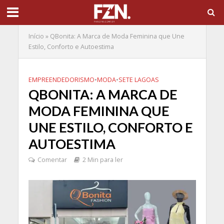
Início
»
QBonita: A Marca de Moda Feminina que Une
Estilo, Conforto e Autoestima
EMPREENDEDORISMO
•
MODA
•
SETE LAGOAS
QBONITA: A MARCA DE
MODA FEMININA QUE
UNE ESTILO, CONFORTO E
AUTOESTIMA
Comentar
2 Min para ler