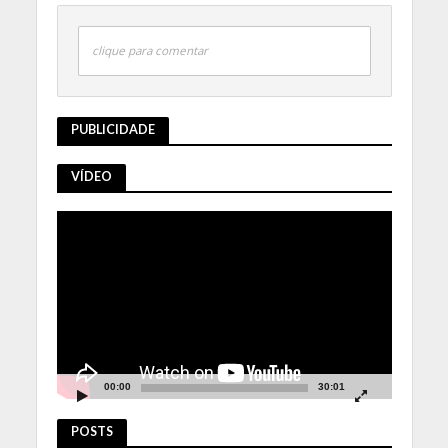
clique para comentar
PUBLICIDADE
VÍDEO
Tocador
de
vídeo
00:00
30:01
POSTS