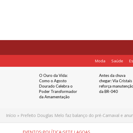
Moda
Saúde
Es
tentação:
O Ouro da Vida:
Antes da chuva
er ‘Isso
Como o Agosto
chegar: Via Cristais
a
Dourado Celebra o
reforça manutençã
Agora’
Poder Transformador
da BR-040
 de Mente
da Amamentação
Início
»
Prefeito Douglas Melo faz balanço do pré-Carnaval e an
EVENTOS
•
POLÍTICA
•
SETE LAGOAS