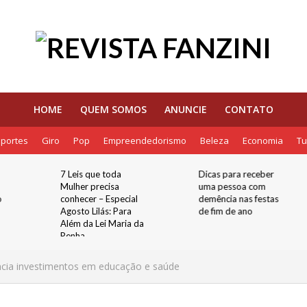
HOME
QUEM SOMOS
ANUNCIE
CONTATO
portes
Giro
Pop
Empreendedorismo
Beleza
Economia
Tu
7 Leis que toda
Dicas para receber
Mulher precisa
uma pessoa com
o
conhecer – Especial
demência nas festas
Agosto Lilás: Para
de fim de ano
Além da Lei Maria da
Penha
uncia investimentos em educação e saúde