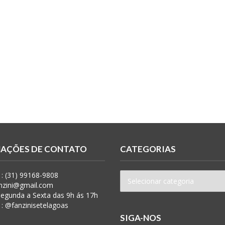
AÇÕES DE CONTATO
CATEGORIAS
: (31) 99168-9808
anzini@gmail.com
 Segunda a Sexta das 9h ás 17h
 : @fanzinisetelagoas
SIGA-NOS