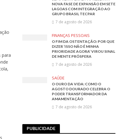
NOVA FASE DE EXPANSÃO EM SETE
LAGOAS COM INTEGRAÇÃO AO
GRUPO BRASIL TECPAR
7 de agosto de 2026
cação
FINANÇAS PESSOAIS
O FIM DA OSTENTAÇÃO: POR QUE
DIZER ‘ISSO NÃO É MINHA
PRIORIDADE AGORA’ VIROU SINAL
s para
DE MENTE PRÓSPERA
onde
7 de agosto de 2026
cola,
SAÚDE
O OURO DA VIDA: COMO O
AGOSTO DOURADO CELEBRA O
PODER TRANSFORMADOR DA
AMAMENTAÇÃO
7 de agosto de 2026
PUBLICIDADE
os