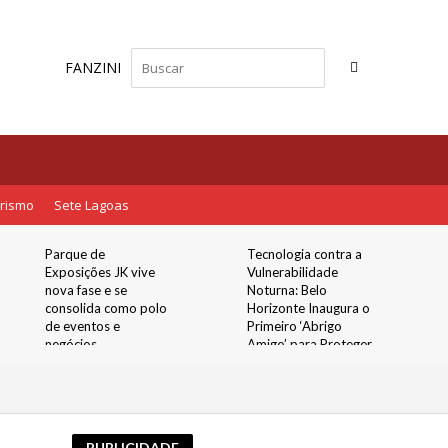
FANZINI
rismo
Sete Lagoas
Parque de
Tecnologia contra a
Exposições JK vive
Vulnerabilidade
nova fase e se
Noturna: Belo
consolida como polo
Horizonte Inaugura o
de eventos e
Primeiro ‘Abrigo
negócios
Amigo’ para Proteger
Mulheres nos Pontos
de Ônibus
PUBLICIDADE