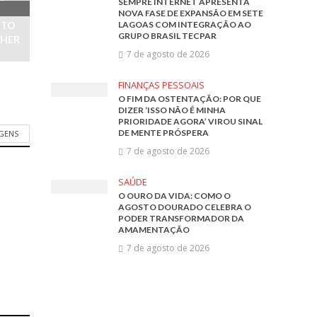
SEMPRE INTERNET APRESENTA
NOVA FASE DE EXPANSÃO EM SETE
NTO
LAGOAS COM INTEGRAÇÃO AO
GRUPO BRASIL TECPAR
LHER
7 de agosto de 2026
FINANÇAS PESSOAIS
O FIM DA OSTENTAÇÃO: POR QUE
DIZER ‘ISSO NÃO É MINHA
PRIORIDADE AGORA’ VIROU SINAL
DE MENTE PRÓSPERA
AGENS
7 de agosto de 2026
SAÚDE
O OURO DA VIDA: COMO O
AGOSTO DOURADO CELEBRA O
PODER TRANSFORMADOR DA
AMAMENTAÇÃO
7 de agosto de 2026