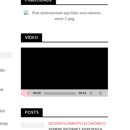
VÍDEO
Tocador
de
vídeo
ndo
o
na
00:00
30:01
dos
POSTS
DESENVOLVIMENTO ECONÔMICO
, mas
SEMPRE INTERNET APRESENTA