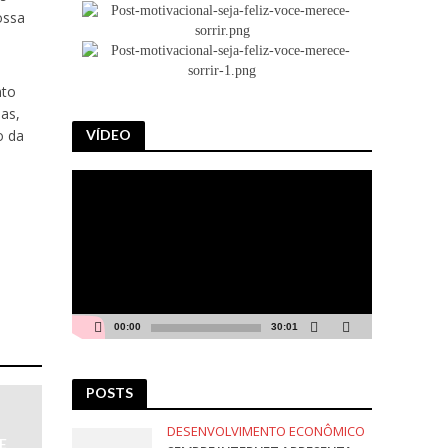
ossa
nto
as,
VÍDEO
o da
Tocador
de
vídeo
00:00
30:01
POSTS
DESENVOLVIMENTO ECONÔMICO
E