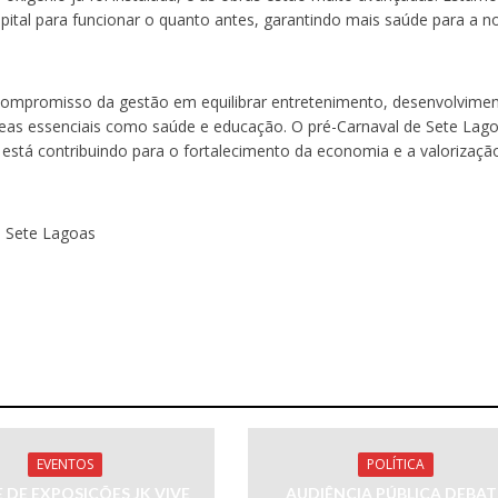
pital para funcionar o quanto antes, garantindo mais saúde para a n
o compromisso da gestão em equilibrar entretenimento, desenvolvime
as essenciais como saúde e educação. O pré-Carnaval de Sete Lago
, está contribuindo para o fortalecimento da economia e a valorizaçã
e Sete Lagoas
EVENTOS
POLÍTICA
 DE EXPOSIÇÕES JK VIVE
AUDIÊNCIA PÚBLICA DEBAT