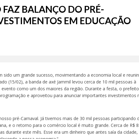
 FAZ BALANÇO DO PRÉ-
NVESTIMENTOS EM EDUCAÇÃO
em sido um grande sucesso, movimentando a economia local e reuni
bado (15/02), a banda de axé Jammil levou cerca de 10 mil pessoas à
o evento como um dos maiores da região. Durante a festa, o prefeit
rogramação e aproveitou para anunciar importantes investimentos 
nosso pré-Carnaval. Já tivemos mais de 30 mil pessoas participando 
ana, e o retorno para o comércio local é muito grande. Cerca de R$ 8
as durante este mês. Esse era um dinheiro que antes saía da cidade
talecendo a nossa economia.”