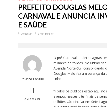
PREFEITO DOUGLAS MELO
CARNAVAL E ANUNCIA I
E SAÚDE
Comentar
2 Min para ler
O pré-Carnaval de Sete Lagoas t
milhares de foliões. No último sá
Avenida Norte-Sul, consolidando 
Douglas Melo fez um balanço da p
Revista Fanzini
cidade.
“Todos os públicos estão aqui no 
eventos nesses três finais de sem
2 Min para ler
milhões vão circular em Sete Lago
que agora está ficando aqui e for