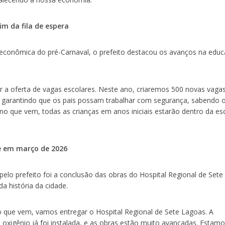
im da fila de espera
econômica do pré-Carnaval, o prefeito destacou os avanços na edu
r a oferta de vagas escolares. Neste ano, criaremos 500 novas vaga
a, garantindo que os pais possam trabalhar com segurança, sabendo 
 ano que vem, todas as crianças em anos iniciais estarão dentro da es
ue em março de 2026
elo prefeito foi a conclusão das obras do Hospital Regional de Sete
 história da cidade.
 que vem, vamos entregar o Hospital Regional de Sete Lagoas. A
 oxigênio já foi instalada, e as obras estão muito avançadas. Estam