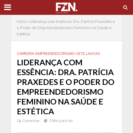
Início
»
Liderança com Essência: Dra. Patrícia Praxedes e
o Poder do Empreendedorismo Feminino na Saúde e
Estética
CARREIRA
•
EMPREENDEDORISMO
•
SETE LAGOAS
LIDERANÇA COM
ESSÊNCIA: DRA. PATRÍCIA
PRAXEDES E O PODER DO
EMPREENDEDORISMO
FEMININO NA SAÚDE E
ESTÉTICA
Comentar
3 Min para ler