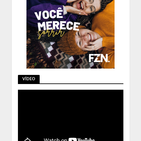
VÍDEO
Tocador
de
vídeo