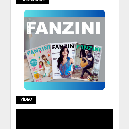
VÍDEO
Tocador
de
vídeo