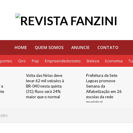
HOME
QUEM SOMOS
ANUNCIE
CONTATO
portes
Giro
Pop
Empreendedorismo
Beleza
Economia
Tu
Volta das férias deve
Prefeitura de Sete
levar 62 mil veículos à
Lagoas promove
 a
BR-040 nesta quinta
Semana da
ete
(31); fluxo será 24%
Alfabetização em 26
maior que o normal
escolas da rede
municipal
sito