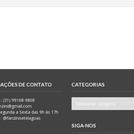
AÇÕES DE CONTATO
CATEGORIAS
: (31) 99168-9808
anzini@gmail.com
 Segunda a Sexta das 9h ás 17h
 : @fanzinisetelagoas
SIGA-NOS