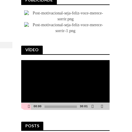
VÍDEO
Tocador
de
vídeo
00:00
30:01
POSTS