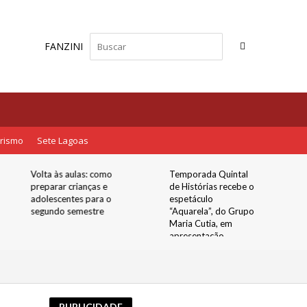
FANZINI
rismo
Sete Lagoas
Volta às aulas: como
Temporada Quintal
preparar crianças e
de Histórias recebe o
adolescentes para o
espetáculo
segundo semestre
“Aquarela”, do Grupo
Maria Cutia, em
apresentação
gratuita no Quintal
Boi da Manta
PUBLICIDADE