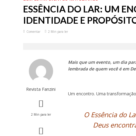
ESSÊNCIA DO LAR: UM E
IDENTIDADE E PROPÓSIT
Comentar
2 Min para ler
Mais que um evento, um dia para 
lembrada de quem você é em De
Revista Fanzini
Um encontro. Uma transformaçã
O Essência do La
2 Min para ler
Deus encontra