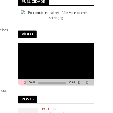
PUBLICIDADE
alhes.
VÍDEO
Tocador
de
vídeo
00:00
30:01
ê com
POSTS
POLÍTICA