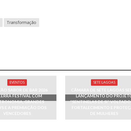
Transformação
EVENTOS
SETE LAGOAS
ÃO SABOR DE BAR 2026
CÂMARA DE SETE LAGOAS SE
ERRA FESTIVAL COM
LANÇAMENTO DO PROJET
TRONOMIA, GRANDES
“SENTINELAS DE SI” VOLTAD
S E A PREMIAÇÃO DOS
FORTALECIMENTO E PROTE
VENCEDORES
DE MULHERES