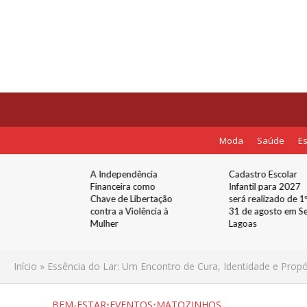
Moda
Saúde
Es
bor de Bar
A Independência
Cadastro Escolar
gra
Financeira como
Infantil para 2027
e celebra
Chave de Libertação
será realizado de 1º
ição de
contra a Violência à
31 de agosto em S
Sete
Mulher
Lagoas
Início
»
Essência do Lar: Um Encontro de Cura, Identidade e Propó
BEM-ESTAR
•
EVENTOS
•
MATOZINHOS